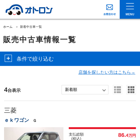
MENU
ホーム
新着中古車一覧
販売中古車情報一覧
条件で絞り込む
店舗を探したい方はこちら→
4
台表示
三菱
ｅｋワゴン
Ｇ
86.
支払総額
4
万円
(税込)