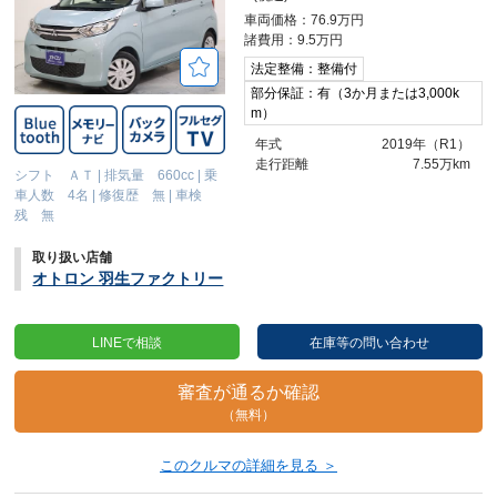
車両価格：76.9万円
諸費用：9.5万円
法定整備：整備付
部分保証：有（3か月または3,000k
m）
年式
2019年（R1）
走行距離
7.55万km
シフト ＡＴ
|
排気量 660cc
|
乗
車人数 4名
|
修復歴 無
|
車検
残 無
取り扱い店舗
オトロン 羽生ファクトリー
LINEで相談
在庫等の問い合わせ
審査が通るか確認
（無料）
このクルマの詳細を見る ＞