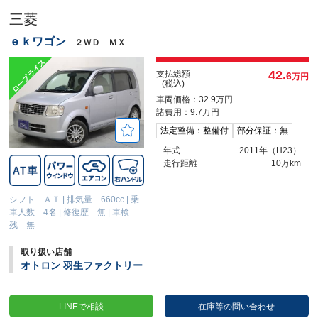
三菱
ｅｋワゴン
２ＷＤ ＭＸ
42.
支払総額
6
万円
(税込)
車両価格：32.9万円
諸費用：9.7万円
法定整備：整備付
部分保証：無
年式
2011年（H23）
走行距離
10万km
シフト ＡＴ
|
排気量 660cc
|
乗
車人数 4名
|
修復歴 無
|
車検
残 無
取り扱い店舗
オトロン 羽生ファクトリー
LINEで相談
在庫等の問い合わせ