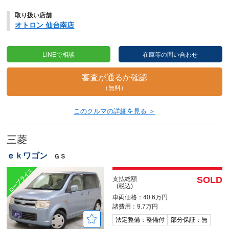
取り扱い店舗
オトロン 仙台南店
LINEで相談
在庫等の問い合わせ
審査が通るか確認
（無料）
このクルマの詳細を見る ＞
三菱
ｅｋワゴン
ＧＳ
SOLD
支払総額
(税込)
車両価格：40.6万円
諸費用：9.7万円
法定整備：整備付
部分保証：無