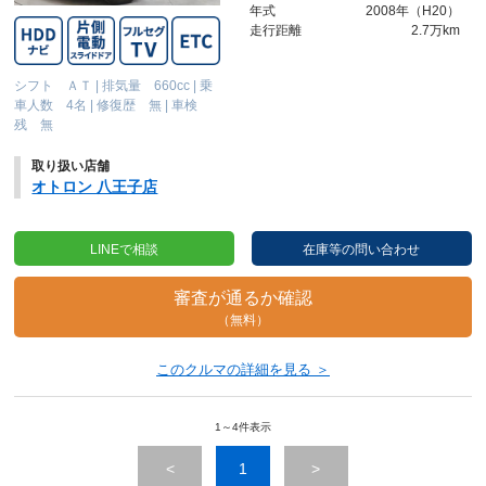
年式
2008年（H20）
走行距離
2.7万km
シフト ＡＴ
|
排気量 660cc
|
乗
車人数 4名
|
修復歴 無
|
車検
残 無
取り扱い店舗
オトロン 八王子店
LINEで相談
在庫等の問い合わせ
審査が通るか確認
（無料）
このクルマの詳細を見る ＞
1～4件表示
<
1
>