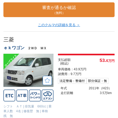
審査が通るか確認
（無料）
このクルマの詳細を見る ＞
三菱
ｅｋワゴン
２ＷＤ ＭＸ
53.
支払総額
6
万円
(税込)
車両価格：43.9万円
諸費用：9.7万円
法定整備：整備付
部分保証：無
年式
2011年（H23）
走行距離
3.5万km
シフト ＡＴ
|
排気量 660cc
|
乗
車人数 4名
|
修復歴 無
|
車検
残 無