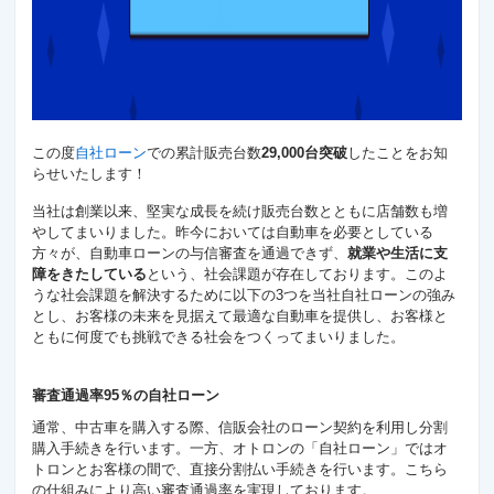
この度
自社ローン
での累計販売台数
29,000台突破
したことをお知
らせいたします！
当社は創業以来、堅実な成長を続け販売台数とともに店舗数も増
やしてまいりました。昨今においては自動車を必要としている
方々が、自動車ローンの与信審査を通過できず、
就業や生活に支
障をきたしている
という、社会課題が存在しております。このよ
うな社会課題を解決するために以下の3つを当社自社ローンの強み
とし、お客様の未来を見据えて最適な自動車を提供し、お客様と
ともに何度でも挑戦できる社会をつくってまいりました。
審査通過率95％の自社ローン
通常、中古車を購入する際、信販会社のローン契約を利用し分割
購入手続きを行います。一方、オトロンの「自社ローン」ではオ
トロンとお客様の間で、直接分割払い手続きを行います。こちら
の仕組みにより高い審査通過率を実現しております。