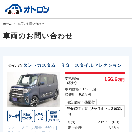
ホーム
車両のお問い合わせ
車両のお問い合わせ
タントカスタム ＲＳ スタイルセレクション
ダイハツ
156.6
支払総額
万円
(税込)
車両価格：147.3万円
諸費用：9.3万円
法定整備：整備付
部分保証：有（3か月または3,000k
m）
年式
2021年（R3）
走行距離
7.7万km
シフト ＡＴ
|
排気量 660cc
|