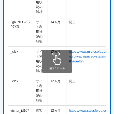
用状
況の
解析
_ga_NHG2E7
サイ
14ヵ月
同上
P7XR
ト利
用状
況の
解析
_clsk
サイ
12ヵ月
https://www.microsoft.com/ja
ト利
-jp/privacy/privacystatement
用状
#page-top
況の
横スクロール
解析
_clck
サイ
12ヵ月
同上
ト利
用状
況の
解析
visitor_id107
顧客
12ヵ月
https://www.salesforce.com/j