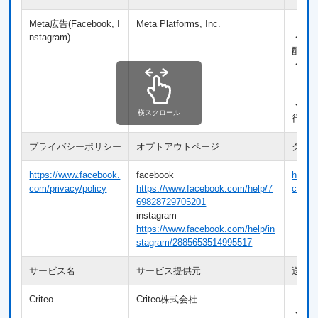
Meta広告(Facebook, I
Meta Platforms, Inc.
【利
nstagram)
・利
配信
・広
【送
・Co
横スクロール
行動
プライバシーポリシー
オプトアウトページ
クッ
https://www.facebook.
facebook
https:
com/privacy/policy
https://www.facebook.com/help/7
cooki
69828729705201
instagram
https://www.facebook.com/help/in
stagram/2885653514995517
サービス名
サービス提供元
送信
Criteo
Criteo株式会社
【利
・利