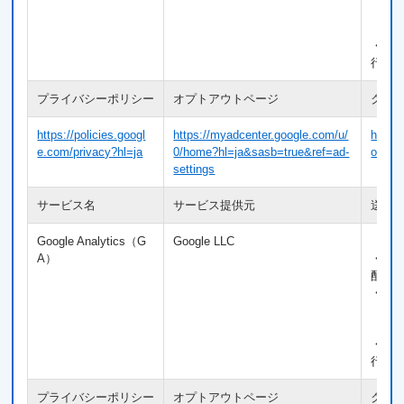
【送
・Co
行動
プライバシーポリシー
オプトアウトページ
クッ
https://policies.googl
https://myadcenter.google.com/u/
https:
e.com/privacy?hl=ja
0/home?hl=ja&sasb=true&ref=ad-
ogies/
settings
サービス名
サービス提供元
送信
Google Analytics（G
Google LLC
【利
A）
・利
配信
・広
【送
・Co
行動
プライバシーポリシー
オプトアウトページ
クッ