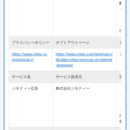
配信
・広
【送
・Co
行動
プライバシーポリシー
オプトアウトページ
クッ
https://www.criteo.co
https://www.criteo.com/jp/privacy/
プラ
m/jp/privacy/
disable-criteo-services-on-internet
-browsers/
サービス名
サービス提供元
送信
ジモティー広告
株式会社ジモティー
【利
・広
【送
・Co
行動
報