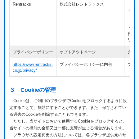
Rentracks
株式会社レントラックス
【利
・ア
【送
・Co
行動
リッ
プライバシーポリシー
オプトアウトページ
クッ
https://www.rentracks.
プライバシーポリシーに内包
プラ
co.jp/privacy/
３ Cookieの管理
Cookieは、ご利用のブラウザでCookieをブロックするように設
定することで、無効にすることができます。また、保存されてい
る過去のCookieを削除することもできます。
ただし、当サイトにおいて使用するCookieをブロックすると、
当サイトの機能の全部又は一部に支障が生じる場合があります。
ブラウザの設定変更の方法については、各ブラウザ提供元のサ