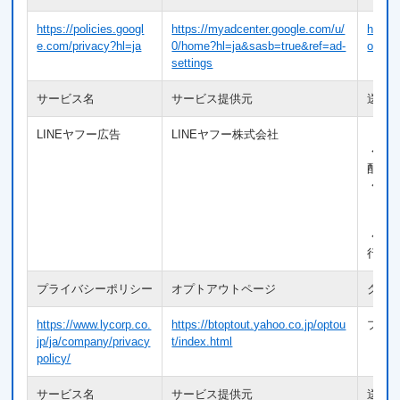
https://policies.googl
https://myadcenter.google.com/u/
https:
e.com/privacy?hl=ja
0/home?hl=ja&sasb=true&ref=ad-
ogies/
settings
サービス名
サービス提供元
送信
LINEヤフー広告
LINEヤフー株式会社
【利
・利
配信
・広
【送
・Co
行動
プライバシーポリシー
オプトアウトページ
クッ
https://www.lycorp.co.
https://btoptout.yahoo.co.jp/optou
プラ
jp/ja/company/privacy
t/index.html
policy/
サービス名
サービス提供元
送信