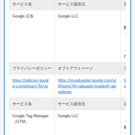
サービス名
サービス提供元
送信
Google 広告
Google LLC
【利
・利
配信
・広
【送
・Co
行動
プライバシーポリシー
オプトアウトページ
クッ
https://policies.googl
https://myadcenter.google.com/u/
https:
e.com/privacy?hl=ja
0/home?hl=ja&sasb=true&ref=ad-
ogies/
settings
サービス名
サービス提供元
送信
Google Tag Manager
Google LLC
【利
（GTM）
・利
配信
・広