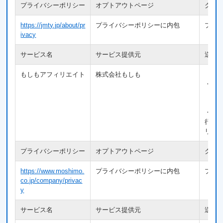
プライバシーポリシー
オプトアウトページ
クッ
https://jmty.jp/about/pr
プライバシーポリシーに内包
プラ
ivacy
サービス名
サービス提供元
送信
もしもアフィリエイト
株式会社もしも
【利
・ア
【送
・Co
行動
リッ
プライバシーポリシー
オプトアウトページ
クッ
https://www.moshimo.
プライバシーポリシーに内包
プラ
co.jp/company/privac
y
サービス名
サービス提供元
送信