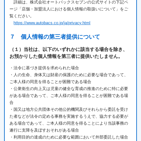
詳細は、株式会社オートバックスセブンの公式サイトの下記ペ
ージ「店舗・加盟法人における個人情報の取扱いについて」をご
覧ください。
https://www.autobacs.co.jp/ja/privacy.html
７ 個人情報の第三者提供について
（１）当社は、以下のいずれかに該当する場合を除き、
お預かりした個人情報を第三者に提供いたしません。
・法令に基づき提供を求められた場合
・人の生命、身体又は財産の保護のために必要な場合であって、
ご本人様の同意を得ることが困難である場合
・公衆衛生の向上又は児童の健全な育成の推進のために特に必要
がある場合であって、ご本人様の同意を得ることが困難である場
合
・国又は地方公共団体その他公的機関及びそれらから委託を受け
た者などが法令の定める事務を実施するうえで、協力する必要が
ある場合であって、ご本人様の同意を得ることにより当該事務の
遂行に支障を及ぼすおそれがある場合
・利用目的の達成のために必要な範囲において外部委託した場合