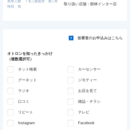
乗車人数 ７名
|
修復歴 無
|
車
取り扱い店舗：館林インター店
検残 無
仮審査のお申込みはこちら
オトロンを知ったきっかけ
（複数選択可）
ネット検索
カーセンサー
グーネット
ジモティー
ラジオ
お店を見て
口コミ
雑誌・チラシ
リピート
テレビ
Instagram
Facebook