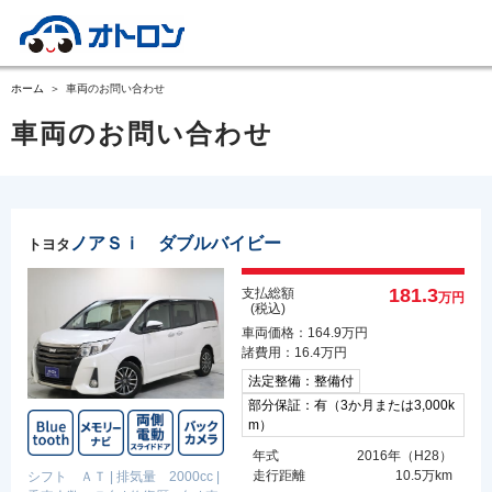
ホーム
車両のお問い合わせ
車両のお問い合わせ
ノアＳｉ ダブルバイビー
トヨタ
181.3
支払総額
万円
(税込)
車両価格：164.9万円
諸費用：16.4万円
法定整備：整備付
部分保証：有（3か月または3,000k
m）
年式
2016年（H28）
走行距離
10.5万km
シフト ＡＴ
|
排気量 2000cc
|