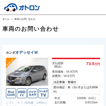
ホーム
車両のお問い合わせ
車両のお問い合わせ
オデッセイＭ
ホンダ
73.5
支払総額
万円
(税込)
車両価格：54.9万円
諸費用：18.6万円
法定整備：整備付
部分保証：有（3か月または3,000k
m）
年式
2009年（H21）
走行距離
8.65万km
シフト ＡＴ
|
排気量 2400cc
|