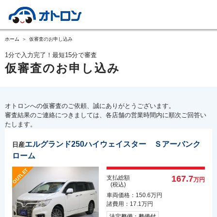
ホーム
仮審査のお申し込み
1分で入力完了！最短15分で審査
仮審査のお申し込み
オトロンへの仮審査のご依頼、誠にありがとうございます。
審査結果のご連絡につきましては、各店舗の営業時間内に順次ご回答い
たします。
エルグランド250ハイウェイスター Ｓアーバンク
日産
ローム
167.7
支払総額
万円
(税込)
車両価格：150.6万円
諸費用：17.1万円
法定整備：整備付