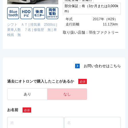
部分保証：有（3か月または3,000k
m）
年式
2017年（H29）
走行距離
11.1万km
シフト ＡＴ
|
排気量 2500cc
|
乗車人数 ７名
|
修復歴 無
|
車
取り扱い店舗：羽生ファクトリー
検残 無
お問い合わせはこちら
過去にオトロンで購入したことがあるか
あり
なし
お名前