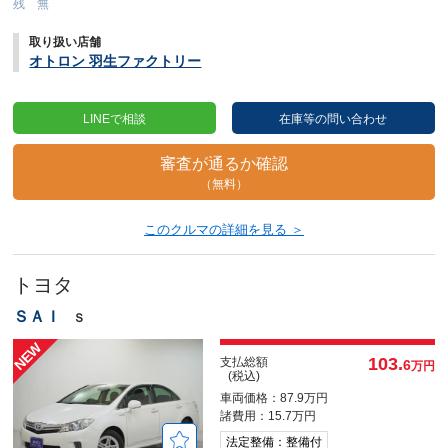
残 無
取り扱い店舗
オトロン 羽生ファクトリー
LINEで相談
在庫等の問い合わせ
審査が通るか確認
（無料）
このクルマの詳細を見る ＞
トヨタ
ＳＡＩ
Ｓ
103.
支払総額
6
万円
(税込)
車両価格：87.9万円
諸費用：15.7万円
法定整備：整備付