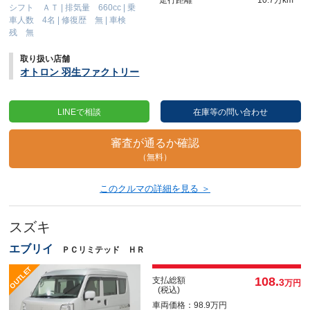
シフト ＡＴ
|
排気量 660cc
|
乗
車人数 4名
|
修復歴 無
|
車検
残 無
取り扱い店舗
オトロン 羽生ファクトリー
LINEで相談
在庫等の問い合わせ
審査が通るか確認
（無料）
このクルマの詳細を見る ＞
スズキ
エブリイ
ＰＣリミテッド ＨＲ
108.
支払総額
3
万円
(税込)
車両価格：98.9万円