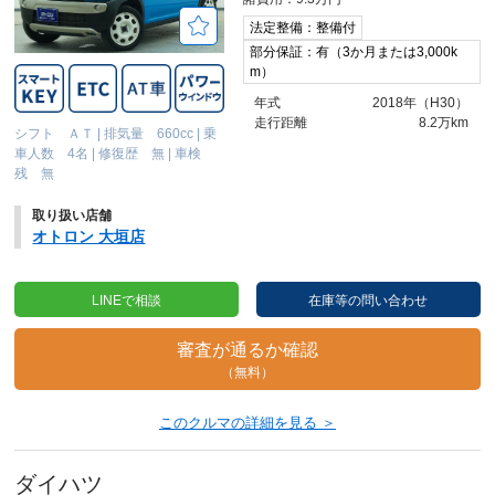
法定整備：整備付
部分保証：有（3か月または3,000k
m）
年式
2018年（H30）
走行距離
8.2万km
シフト ＡＴ
|
排気量 660cc
|
乗
車人数 4名
|
修復歴 無
|
車検
残 無
取り扱い店舗
オトロン 大垣店
LINEで相談
在庫等の問い合わせ
審査が通るか確認
（無料）
このクルマの詳細を見る ＞
ダイハツ