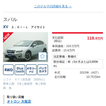
このクルマの詳細を見る ＞
スバル
XV
２．０ｉ－Ｌ アイサイト
118.
支払総額
9
万円
(税込)
車両価格：103.3万円
諸費用：15.6万円
法定整備：整備付
部分保証：有（3か月または3,000k
m）
年式
2015年（H27）
走行距離
10.75万km
シフト ＡＴ
|
排気量 2000cc
|
乗車人数 5名
|
修復歴 無
|
車検
残 無
取り扱い店舗
オトロン 大垣店