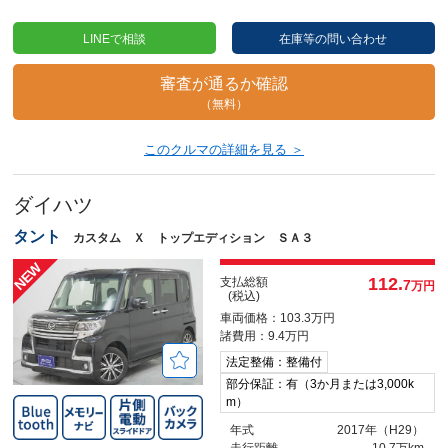
LINEで相談
在庫等の問い合わせ
審査が通るか確認
（無料）
このクルマの詳細を見る ＞
ダイハツ
タント
カスタム Ｘ トップエディション ＳＡ３
112.
支払総額
7
万円
(税込)
車両価格：103.3万円
諸費用：9.4万円
法定整備：整備付
部分保証：有（3か月または3,000k
m）
年式
2017年（H29）
走行距離
10.7万km