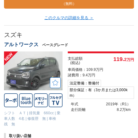
（無料）
このクルマの詳細を見る ＞
スズキ
アルトワークス
ベースグレード
119.
支払総額
2
万円
(税込)
車両価格：109.9万円
諸費用：9.4万円
法定整備：整備付
部分保証：有（3か月または3,000k
m）
年式
2019年（R1）
走行距離
8.2万km
シフト ＡＴ
|
排気量 660cc
|
乗
車人数 4名
|
修復歴 無
|
車検
残 無
取り扱い店舗