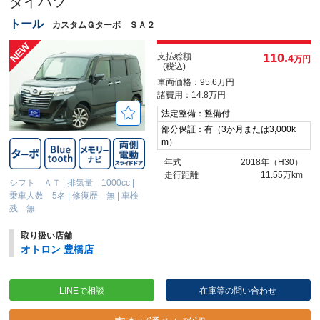
ダイハツ
トール
カスタムＧターボ ＳＡ２
110.
支払総額
4
万円
(税込)
車両価格：95.6万円
諸費用：14.8万円
法定整備：整備付
部分保証：有（3か月または3,000k
m）
年式
2018年（H30）
走行距離
11.55万km
シフト ＡＴ
|
排気量 1000cc
|
乗車人数 5名
|
修復歴 無
|
車検
残 無
取り扱い店舗
オトロン 豊橋店
LINEで相談
在庫等の問い合わせ