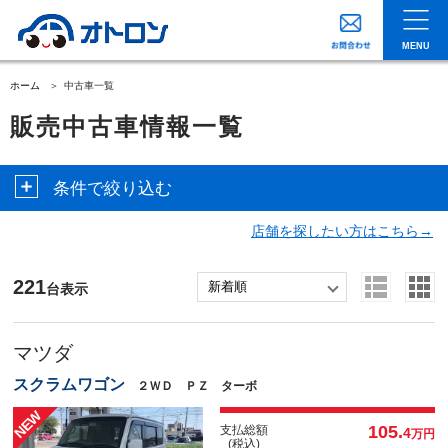
MENU
ホーム
中古車一覧
販売中古車情報一覧
条件で絞り込む
店舗を探したい方はこちら→
221
台表示
マツダ
スクラムワゴン
２ＷＤ ＰＺ ターボ
105.
支払総額
4
万円
(税込)