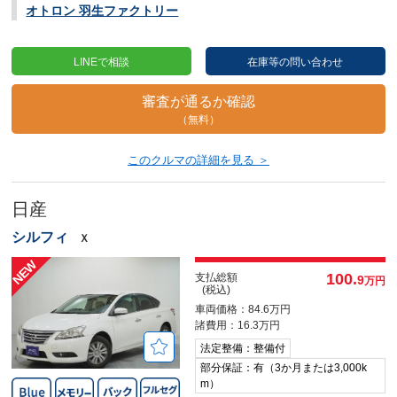
オトロン 羽生ファクトリー
LINEで相談
在庫等の問い合わせ
審査が通るか確認
（無料）
このクルマの詳細を見る ＞
日産
シルフィ
Ｘ
100.
支払総額
9
万円
(税込)
車両価格：84.6万円
諸費用：16.3万円
法定整備：整備付
部分保証：有（3か月または3,000k
m）