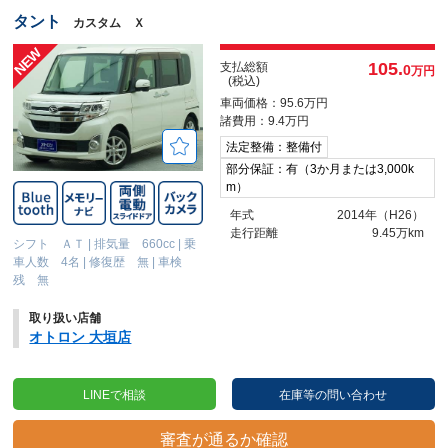
タント
カスタム Ｘ
105.
支払総額
0
万円
(税込)
車両価格：95.6万円
諸費用：9.4万円
法定整備：整備付
部分保証：有（3か月または3,000k
m）
年式
2014年（H26）
走行距離
9.45万km
シフト ＡＴ
|
排気量 660cc
|
乗
車人数 4名
|
修復歴 無
|
車検
残 無
取り扱い店舗
オトロン 大垣店
LINEで相談
在庫等の問い合わせ
審査が通るか確認