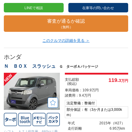
LINEで相談
在庫等の問い合わせ
審査が通るか確認
（無料）
このクルマの詳細を見る ＞
ホンダ
Ｎ ＢＯＸ スラッシュ
Ｇ ターボＡパッケージ
119.
支払総額
3
万円
(税込)
車両価格：109.9万円
諸費用：9.4万円
法定整備：整備付
部分保証：有（3か月または3,000k
m）
年式
2015年（H27）
走行距離
6.95万km
シフト ＡＴ
|
排気量 660cc
|
乗