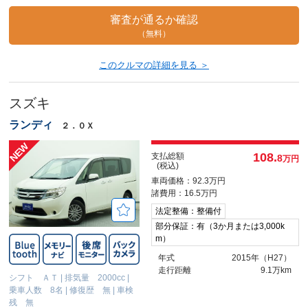
審査が通るか確認
（無料）
このクルマの詳細を見る ＞
スズキ
ランディ
２．０Ｘ
108.
支払総額
8
万円
(税込)
車両価格：92.3万円
諸費用：16.5万円
法定整備：整備付
部分保証：有（3か月または3,000k
m）
年式
2015年（H27）
走行距離
9.1万km
シフト ＡＴ
|
排気量 2000cc
|
乗車人数 8名
|
修復歴 無
|
車検
残 無