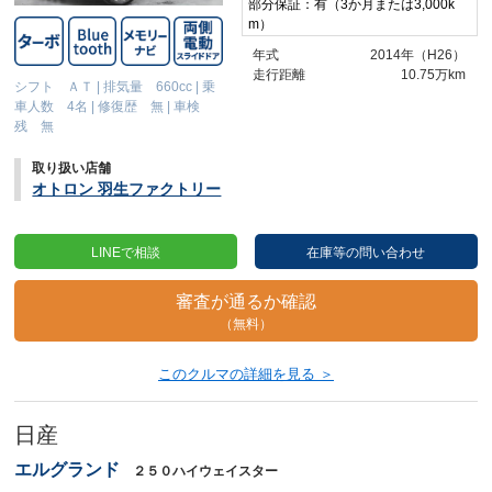
部分保証：有（3か月または3,000k
m）
年式
2014年（H26）
走行距離
10.75万km
シフト ＡＴ
|
排気量 660cc
|
乗
車人数 4名
|
修復歴 無
|
車検
残 無
取り扱い店舗
オトロン 羽生ファクトリー
LINEで相談
在庫等の問い合わせ
審査が通るか確認
（無料）
このクルマの詳細を見る ＞
日産
エルグランド
２５０ハイウェイスター