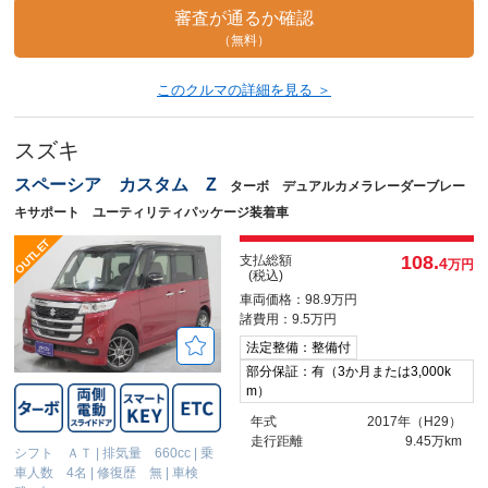
審査が通るか確認
（無料）
このクルマの詳細を見る ＞
スズキ
スペーシア カスタム Z
ターボ デュアルカメラレーダーブレー
キサポート ユーティリティパッケージ装着車
108.
支払総額
4
万円
(税込)
車両価格：98.9万円
諸費用：9.5万円
法定整備：整備付
部分保証：有（3か月または3,000k
m）
年式
2017年（H29）
走行距離
9.45万km
シフト ＡＴ
|
排気量 660cc
|
乗
車人数 4名
|
修復歴 無
|
車検