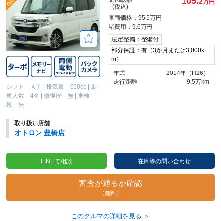
105.
2
万円
(税込)
車両価格：95.6万円
諸費用：9.6万円
法定整備：整備付
部分保証：有（3か月または3,000k
m）
年式
2014年（H26）
走行距離
9.5万km
シフト ＡＴ
|
排気量 660cc
|
乗
車人数 4名
|
修復歴 無
|
車検
残 無
取り扱い店舗
オトロン 豊橋店
LINEで相談
在庫等の問い合わせ
審査が通るか確認
（無料）
このクルマの詳細を見る ＞