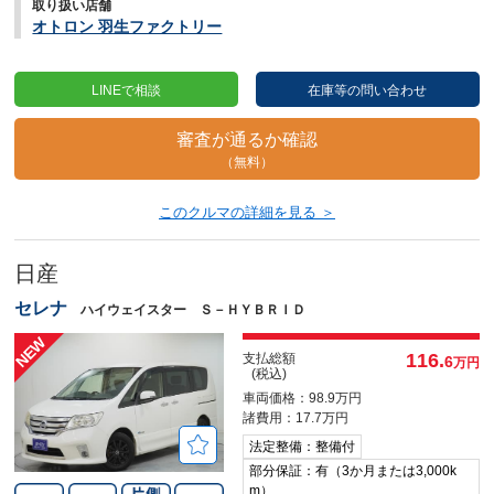
取り扱い店舗
オトロン 羽生ファクトリー
LINEで相談
在庫等の問い合わせ
審査が通るか確認
（無料）
このクルマの詳細を見る ＞
日産
セレナ
ハイウェイスター Ｓ－ＨＹＢＲＩＤ
116.
支払総額
6
万円
(税込)
車両価格：98.9万円
諸費用：17.7万円
法定整備：整備付
部分保証：有（3か月または3,000k
m）