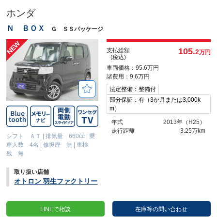
ホンダ
Ｎ ＢＯＸ
Ｇ ＳＳパッケージ
105.
支払総額
2
万円
(税込)
車両価格：95.6万円
諸費用：9.6万円
法定整備：整備付
部分保証：有（3か月または3,000k
m）
年式
2013年（H25）
走行距離
3.25万km
シフト ＡＴ
|
排気量 660cc
|
乗
車人数 4名
|
修復歴 無
|
車検
残 無
取り扱い店舗
オトロン 羽生ファクトリー
LINEで相談
在庫等の問い合わせ