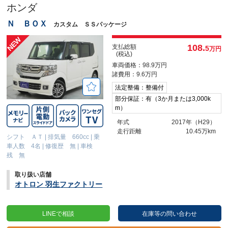
ホンダ
Ｎ ＢＯＸ
カスタム ＳＳパッケージ
108.
支払総額
5
万円
(税込)
車両価格：98.9万円
諸費用：9.6万円
法定整備：整備付
部分保証：有（3か月または3,000k
m）
年式
2017年（H29）
走行距離
10.45万km
シフト ＡＴ
|
排気量 660cc
|
乗
車人数 4名
|
修復歴 無
|
車検
残 無
取り扱い店舗
オトロン 羽生ファクトリー
LINEで相談
在庫等の問い合わせ