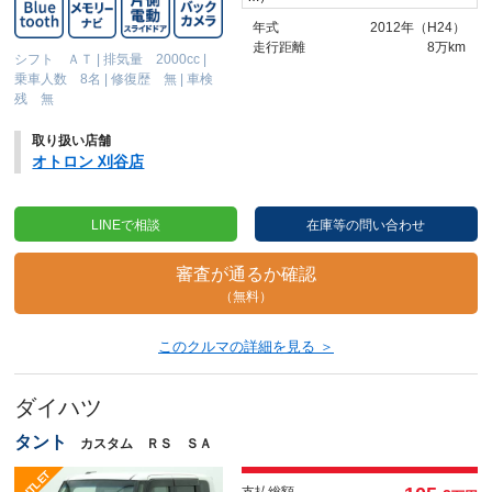
年式
2012年（H24）
走行距離
8万km
シフト ＡＴ
|
排気量 2000cc
|
乗車人数 8名
|
修復歴 無
|
車検
残 無
取り扱い店舗
オトロン 刈谷店
LINEで相談
在庫等の問い合わせ
審査が通るか確認
（無料）
このクルマの詳細を見る ＞
ダイハツ
タント
カスタム ＲＳ ＳＡ
支払総額