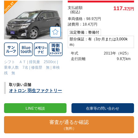
117.
支払総額
3
万円
(税込)
車両価格：98.9万円
諸費用：18.4万円
法定整備：整備付
部分保証：有（3か月または3,000k
m）
年式
2013年（H25）
走行距離
9.8万km
シフト ＡＴ
|
排気量 2500cc
|
乗車人数 7名
|
修復歴 無
|
車検
残 無
取り扱い店舗
オトロン 羽生ファクトリー
LINEで相談
在庫等の問い合わせ
審査が通るか確認
（無料）