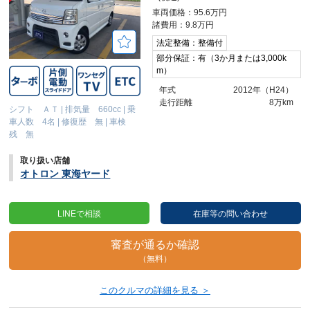
車両価格：95.6万円
諸費用：9.8万円
法定整備：整備付
部分保証：有（3か月または3,000k
m）
年式
2012年（H24）
走行距離
8万km
シフト ＡＴ
|
排気量 660cc
|
乗
車人数 4名
|
修復歴 無
|
車検
残 無
取り扱い店舗
オトロン 東海ヤード
LINEで相談
在庫等の問い合わせ
審査が通るか確認
（無料）
このクルマの詳細を見る ＞