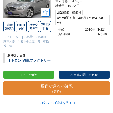
車両価格：84.6万円
諸費用：19.9万円
法定整備：整備付
部分保証：有（3か月または3,000k
m）
年式
2010年（H22）
走行距離
9.6万km
シフト ＡＴ
|
排気量 3700cc
|
乗車人数 5名
|
修復歴 無
|
車検
残 無
取り扱い店舗
オトロン 羽生ファクトリー
LINEで相談
在庫等の問い合わせ
審査が通るか確認
（無料）
このクルマの詳細を見る ＞