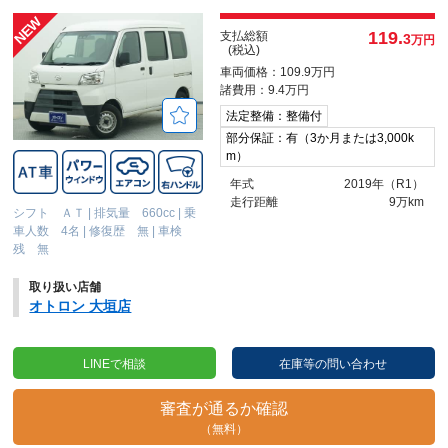
119.
支払総額
3
万円
(税込)
車両価格：109.9万円
諸費用：9.4万円
法定整備：整備付
部分保証：有（3か月または3,000k
m）
年式
2019年（R1）
走行距離
9万km
シフト ＡＴ
|
排気量 660cc
|
乗
車人数 4名
|
修復歴 無
|
車検
残 無
取り扱い店舗
オトロン 大垣店
LINEで相談
在庫等の問い合わせ
審査が通るか確認
（無料）