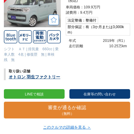
(税込)
車両価格：109.9万円
諸費用：9.4万円
法定整備：整備付
部分保証：有（3か月または3,000k
m）
年式
2019年（R1）
走行距離
10.25万km
シフト ＡＴ
|
排気量 660cc
|
乗
車人数 4名
|
修復歴 無
|
車検
残 無
取り扱い店舗
オトロン 羽生ファクトリー
LINEで相談
在庫等の問い合わせ
審査が通るか確認
（無料）
このクルマの詳細を見る ＞