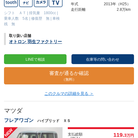
年式
2013年（H25）
走行距離
2.8万km
シフト ＡＴ
|
排気量 1800cc
|
乗車人数 5名
|
修復歴 無
|
車検
残 無
取り扱い店舗
オトロン 羽生ファクトリー
LINEで相談
在庫等の問い合わせ
審査が通るか確認
（無料）
このクルマの詳細を見る ＞
マツダ
フレアワゴン
ハイブリッド ＸＳ
119.
支払総額
3
万円