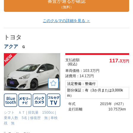
審査が通るか確認
（無料）
このクルマの詳細を見る ＞
トヨタ
アクア
Ｇ
117.
支払総額
3
万円
(税込)
車両価格：103.3万円
諸費用：14.1万円
法定整備：整備付
部分保証：有（3か月または3,000k
m）
年式
2015年（H27）
走行距離
10.75万km
シフト ＡＴ
|
排気量 1500cc
|
乗車人数 5名
|
修復歴 無
|
車検
残 無