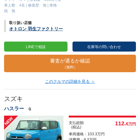
車人数 4名
|
修復歴 無
|
車検
残 無
取り扱い店舗
オトロン 羽生ファクトリー
LINEで相談
在庫等の問い合わせ
審査が通るか確認
（無料）
このクルマの詳細を見る ＞
スズキ
ハスラー
Ｇ
112.
支払総額
6
万円
(税込)
車両価格：103.3万円
諸費用：9.3万円