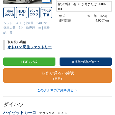
部分保証：有（3か月または3,000k
m）
年式
2011年（H23）
走行距離
4.95万km
シフト ＡＴ
|
排気量 2400cc
|
乗車人数 5名
|
修復歴 無
|
車検
残 無
取り扱い店舗
オトロン 羽生ファクトリー
LINEで相談
在庫等の問い合わせ
審査が通るか確認
（無料）
このクルマの詳細を見る ＞
ダイハツ
ハイゼットカーゴ
デラックス ＳＡ３