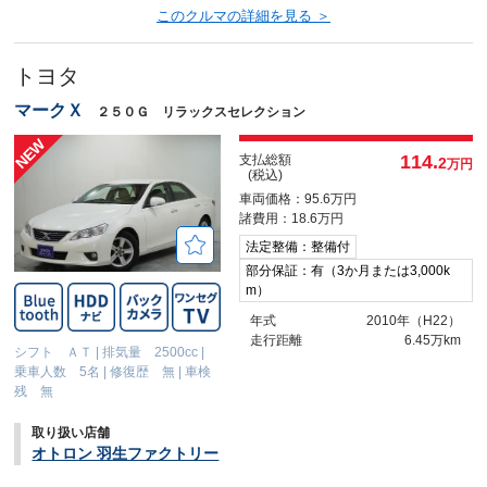
このクルマの詳細を見る ＞
トヨタ
マークＸ
２５０Ｇ リラックスセレクション
114.
支払総額
2
万円
(税込)
車両価格：95.6万円
諸費用：18.6万円
法定整備：整備付
部分保証：有（3か月または3,000k
m）
年式
2010年（H22）
走行距離
6.45万km
シフト ＡＴ
|
排気量 2500cc
|
乗車人数 5名
|
修復歴 無
|
車検
残 無
取り扱い店舗
オトロン 羽生ファクトリー