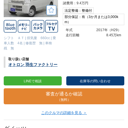
諸費用：9.4万円
法定整備：整備付
部分保証：有（3か月または3,000k
m）
年式
2017年（H29）
走行距離
8.45万km
シフト ＡＴ
|
排気量 660cc
|
乗
車人数 4名
|
修復歴 無
|
車検
残 無
取り扱い店舗
オトロン 羽生ファクトリー
LINEで相談
在庫等の問い合わせ
審査が通るか確認
（無料）
このクルマの詳細を見る ＞