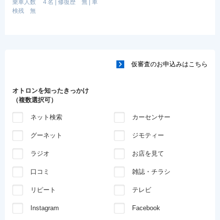
乗車人数 ４名
|
修復歴 無
|
車
検残 無
仮審査のお申込みはこちら
オトロンを知ったきっかけ
（複数選択可）
ネット検索
カーセンサー
グーネット
ジモティー
ラジオ
お店を見て
口コミ
雑誌・チラシ
リピート
テレビ
Instagram
Facebook