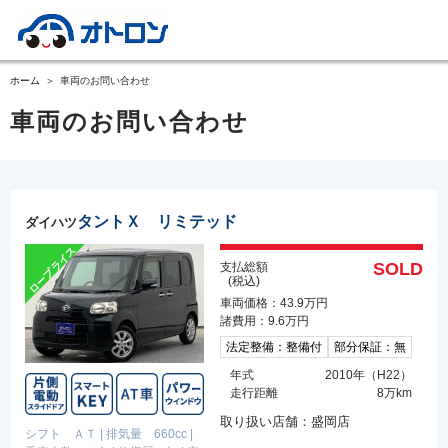
ホーム
車両のお問い合わせ
車両のお問い合わせ
タントＸ リミテッド
ダイハツ
SOLD
支払総額
(税込)
車両価格：43.9万円
諸費用：9.6万円
法定整備：整備付
部分保証：無
年式
2010年（H22）
走行距離
8万km
取り扱い店舗：盛岡店
シフト ＡＴ
|
排気量 660cc
|