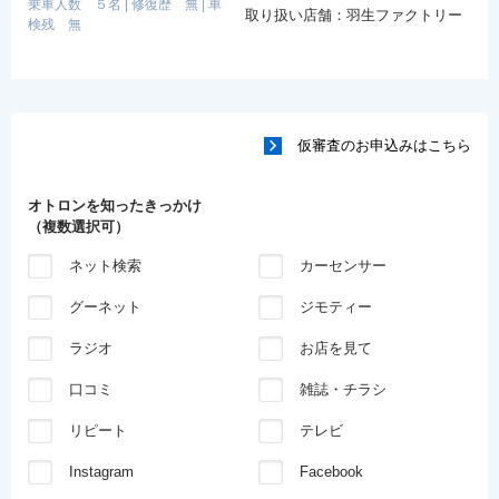
乗車人数 ５名
|
修復歴 無
|
車
取り扱い店舗：羽生ファクトリー
検残 無
仮審査のお申込みはこちら
オトロンを知ったきっかけ
（複数選択可）
ネット検索
カーセンサー
グーネット
ジモティー
ラジオ
お店を見て
口コミ
雑誌・チラシ
リピート
テレビ
Instagram
Facebook