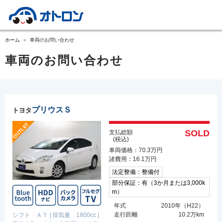
ホーム
車両のお問い合わせ
車両のお問い合わせ
プリウスＳ
トヨタ
SOLD
支払総額
(税込)
車両価格：70.3万円
諸費用：16.1万円
法定整備：整備付
部分保証：有（3か月または3,000k
m）
年式
2010年（H22）
走行距離
10.2万km
シフト ＡＴ
|
排気量 1800cc
|