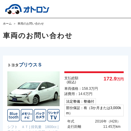
ホーム
車両のお問い合わせ
車両のお問い合わせ
プリウスＳ
トヨタ
172.9
支払総額
万円
(税込)
車両価格：158.3万円
諸費用：14.6万円
法定整備：整備付
部分保証：有（3か月または3,000k
m）
年式
2016年（H28）
走行距離
11.45万km
シフト ＡＴ
|
排気量 1800cc
|