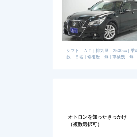
シフト ＡＴ
|
排気量 2500cc
|
乗
数 ５名
|
修復歴 無
|
車検残 無
オトロンを知ったきっかけ
（複数選択可）