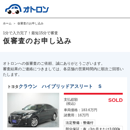
ホーム
仮審査のお申し込み
1分で入力完了！最短15分で審査
仮審査のお申し込み
オトロンへの仮審査のご依頼、誠にありがとうございます。
審査結果のご連絡につきましては、各店舗の営業時間内に順次ご回答い
たします。
クラウン ハイブリッドアスリート Ｓ
トヨタ
SOLD
支払総額
(税込)
車両価格：183.6万円
諸費用：16万円
法定整備：整備付
部分保証：有（3か月または3,000k