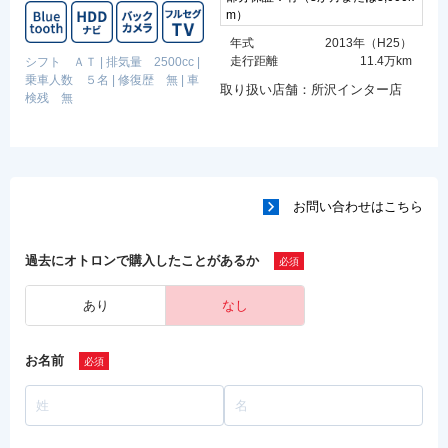
m）
年式
2013年（H25）
走行距離
11.4万km
シフト ＡＴ
|
排気量 2500cc
|
乗車人数 ５名
|
修復歴 無
|
車
取り扱い店舗：所沢インター店
検残 無
お問い合わせはこちら
過去にオトロンで購入したことがあるか
あり
なし
お名前