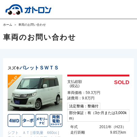
ホーム
車両のお問い合わせ
車両のお問い合わせ
パレットＳＷＴＳ
スズキ
SOLD
支払総額
(税込)
車両価格：59.3万円
諸費用：9.8万円
法定整備：整備付
部分保証：有（3か月または3,000k
m）
年式
2011年（H23）
走行距離
9.85万km
シフト ＡＴ
|
排気量 660cc
|