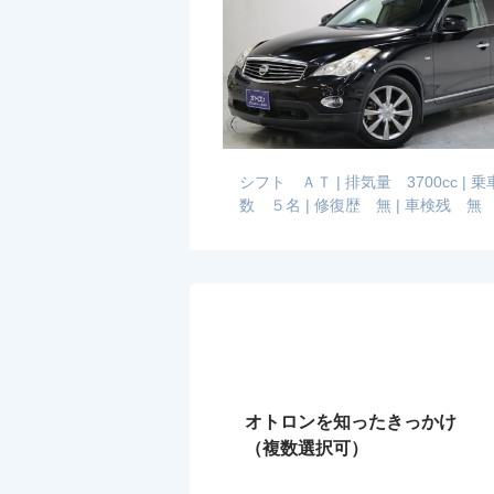
シフト ＡＴ
|
排気量 3700cc
|
乗
数 ５名
|
修復歴 無
|
車検残 無
オトロンを知ったきっかけ
（複数選択可）