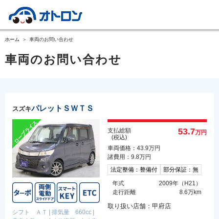
ホーム
車両のお問い合わせ
車両のお問い合わせ
パレットＳＷＴＳ
スズキ
53.7
支払総額
万円
(税込)
車両価格：43.9万円
諸費用：9.8万円
法定整備：整備付
部分保証：無
年式
2009年（H21）
走行距離
8.6万km
取り扱い店舗：甲府店
シフト ＡＴ
|
排気量 660cc
|