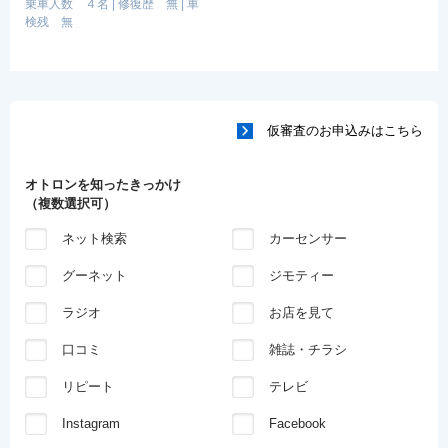
乗車人数 ４名
|
修復歴 無
|
車
検残 無
仮審査のお申込みはこちら
オトロンを知ったきっかけ
（複数選択可）
ネット検索
カーセンサー
グーネット
ジモティー
ラジオ
お店を見て
口コミ
雑誌・チラシ
リピート
テレビ
Instagram
Facebook