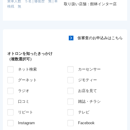
乗車人数 ５名
|
修復歴 無
|
車
取り扱い店舗：館林インター店
検残 無
仮審査のお申込みはこちら
オトロンを知ったきっかけ
（複数選択可）
ネット検索
カーセンサー
グーネット
ジモティー
ラジオ
お店を見て
口コミ
雑誌・チラシ
リピート
テレビ
Instagram
Facebook