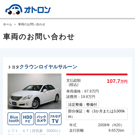
ホーム
車両のお問い合わせ
車両のお問い合わせ
クラウンロイヤルサルーン
トヨタ
107.7
支払総額
万円
(税込)
車両価格：87.9万円
諸費用：19.8万円
法定整備：整備付
部分保証：有（3か月または3,000k
m）
年式
2008年（H20）
走行距離
9.65万km
シフト ＡＴ
|
排気量 3000cc
|