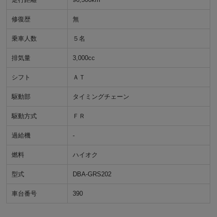
修復歴
無
乗車人数
５名
排気量
3,000cc
シフト
ＡＴ
駆動部
タイミングチェーン
駆動方式
ＦＲ
過給機
-
燃料
ハイオク
型式
DBA-GRS202
車台番号
390