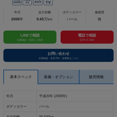
年式
走行距離
ボディカラー
修復歴
2008
年
9.65
万km
パール
無
LINEで相談
電話で相談
在庫確認・見積もり依頼
0276-71-3292
お問い合わせ
在庫確認・来店予約・仮審査はこちら
基本スペック
装備・オプション
販売情報
年式
平成20年 (2008年)
ボディカラー
パール
走行距離
96,500km