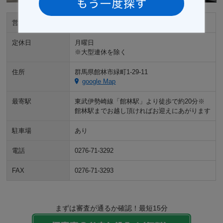
営業時間
9:00～18:00
定休日
月曜日
※大型連休を除く
住所
群馬県館林市緑町1-29-11
google Map
最寄駅
東武伊勢崎線「館林駅」より徒歩で約20分※
館林駅までお越し頂ければお迎えにあがります
駐車場
あり
電話
0276-71-3292
FAX
0276-71-3293
まずは審査が通るか確認！最短15分