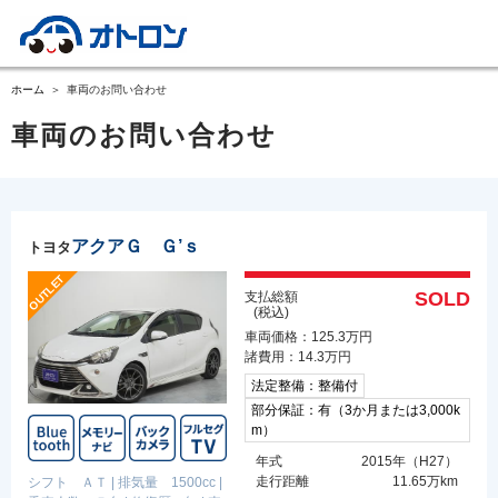
ホーム
車両のお問い合わせ
車両のお問い合わせ
アクアＧ Ｇ’ｓ
トヨタ
SOLD
支払総額
(税込)
車両価格：125.3万円
諸費用：14.3万円
法定整備：整備付
部分保証：有（3か月または3,000k
m）
年式
2015年（H27）
走行距離
11.65万km
シフト ＡＴ
|
排気量 1500cc
|