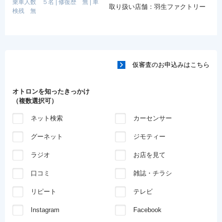
乗車人数 ５名
|
修復歴 無
|
車
取り扱い店舗：羽生ファクトリー
検残 無
仮審査のお申込みはこちら
オトロンを知ったきっかけ
（複数選択可）
ネット検索
カーセンサー
グーネット
ジモティー
ラジオ
お店を見て
口コミ
雑誌・チラシ
リピート
テレビ
Instagram
Facebook