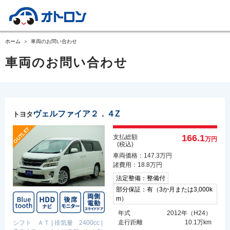
ホーム
車両のお問い合わせ
車両のお問い合わせ
ヴェルファイア２．４Z
トヨタ
166.1
支払総額
万円
(税込)
車両価格：147.3万円
諸費用：18.8万円
法定整備：整備付
部分保証：有（3か月または3,000k
m）
年式
2012年（H24）
走行距離
10.1万km
シフト ＡＴ
|
排気量 2400cc
|