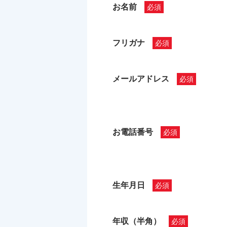
お名前
フリガナ
メールアドレス
お電話番号
生年月日
年収（半角）