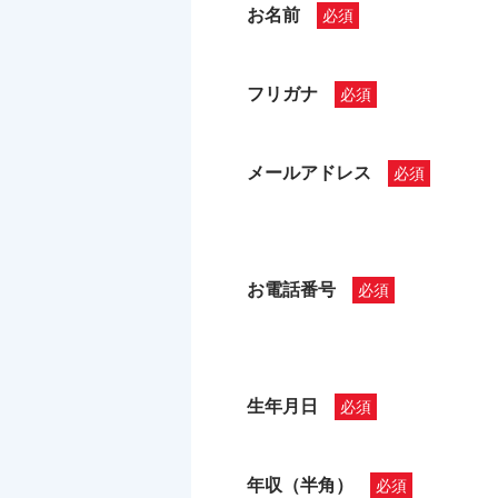
お名前
フリガナ
メールアドレス
お電話番号
生年月日
年収（半角）