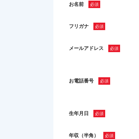
お名前
フリガナ
メールアドレス
お電話番号
生年月日
年収（半角）