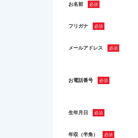
お名前
フリガナ
メールアドレス
お電話番号
生年月日
年収（半角）