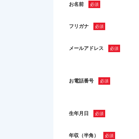
お名前
フリガナ
メールアドレス
お電話番号
生年月日
年収（半角）