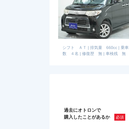
シフト ＡＴ
|
排気量 660cc
|
乗車
数 ４名
|
修復歴 無
|
車検残 無
過去にオトロンで
購入したことがあるか