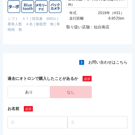
m）
年式
2019年（H31）
走行距離
8.85万km
シフト ＡＴ
|
排気量 660cc
|
乗車人数 ４名
|
修復歴 無
|
車
取り扱い店舗：仙台南店
検残 無
お問い合わせはこちら
過去にオトロンで購入したことがあるか
あり
なし
お名前