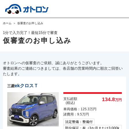
ホーム
仮審査のお申し込み
1分で入力完了！最短15分で審査
仮審査のお申し込み
オトロンへの仮審査のご依頼、誠にありがとうございます。
審査結果のご連絡につきましては、各店舗の営業時間内に順次ご回答い
たします。
ekクロスＴ
三菱
134.8
支払総額
万円
(税込)
車両価格：125.3万円
諸費用：9.5万円
法定整備：整備付
部分保証：有（3か月または3,000k