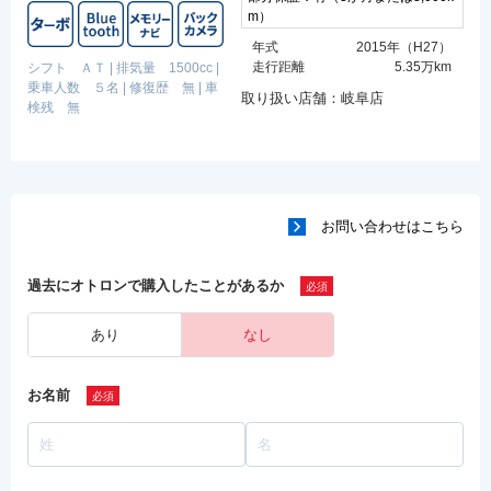
m）
年式
2015年（H27）
走行距離
5.35万km
シフト ＡＴ
|
排気量 1500cc
|
乗車人数 ５名
|
修復歴 無
|
車
取り扱い店舗：岐阜店
検残 無
お問い合わせはこちら
過去にオトロンで購入したことがあるか
あり
なし
お名前