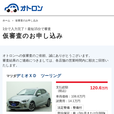
ホーム
仮審査のお申し込み
1分で入力完了！最短15分で審査
仮審査のお申し込み
オトロンへの仮審査のご依頼、誠にありがとうございます。
審査結果のご連絡につきましては、各店舗の営業時間内に順次ご回答い
たします。
デミオＸＤ ツーリング
マツダ
120.6
支払総額
万円
(税込)
車両価格：106.6万円
諸費用：14.1万円
法定整備：整備付
部分保証：有（3か月または3,000k