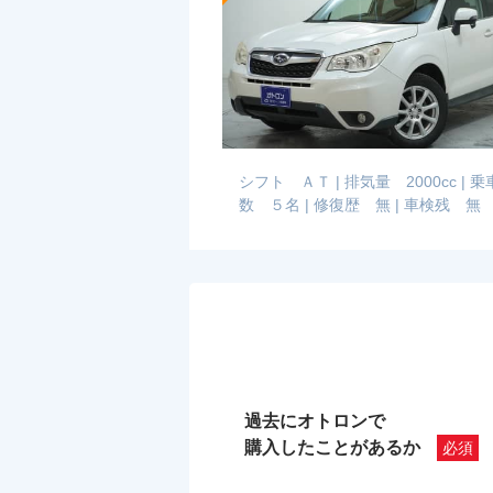
シフト ＡＴ
|
排気量 2000cc
|
乗
数 ５名
|
修復歴 無
|
車検残 無
過去にオトロンで
購入したことがあるか