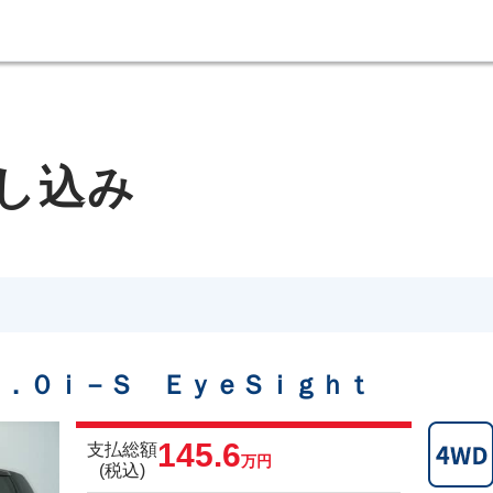
し込み
．０ｉ－Ｓ ＥｙｅＳｉｇｈｔ
145.6
支払総額
万円
(税込)