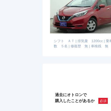
シフト ＡＴ
|
排気量 1200cc
|
乗
数 ５名
|
修復歴 無
|
車検残 無
過去にオトロンで
購入したことがあるか