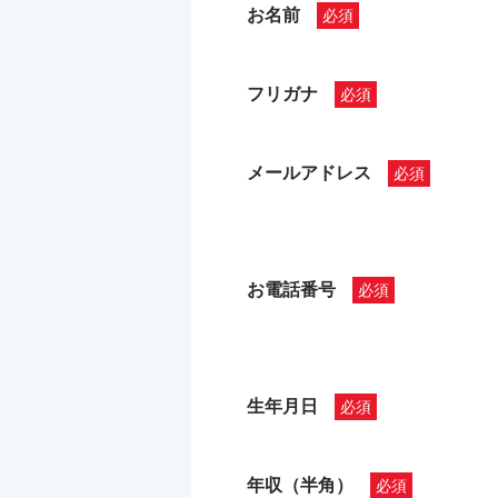
お名前
フリガナ
メールアドレス
お電話番号
生年月日
年収（半角）