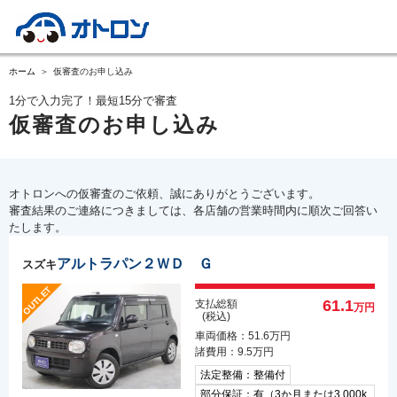
ホーム
仮審査のお申し込み
1分で入力完了！最短15分で審査
仮審査のお申し込み
オトロンへの仮審査のご依頼、誠にありがとうございます。
審査結果のご連絡につきましては、各店舗の営業時間内に順次ご回答い
たします。
アルトラパン２ＷＤ Ｇ
スズキ
61.1
支払総額
万円
(税込)
車両価格：51.6万円
諸費用：9.5万円
法定整備：整備付
部分保証：有（3か月または3,000k