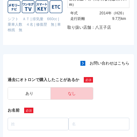
m）
年式
2014年（H26）
走行距離
9.7万km
シフト ＡＴ
|
排気量 660cc
|
乗車人数 ４名
|
修復歴 無
|
車
取り扱い店舗：八王子店
検残 無
お問い合わせはこちら
過去にオトロンで購入したことがあるか
あり
なし
お名前