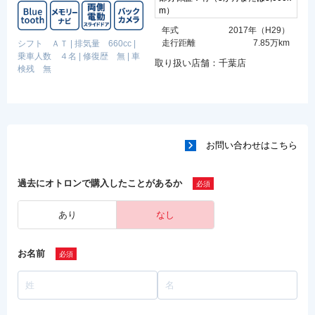
m）
年式
2017年（H29）
走行距離
7.85万km
シフト ＡＴ
|
排気量 660cc
|
乗車人数 ４名
|
修復歴 無
|
車
取り扱い店舗：千葉店
検残 無
お問い合わせはこちら
過去にオトロンで購入したことがあるか
あり
なし
お名前