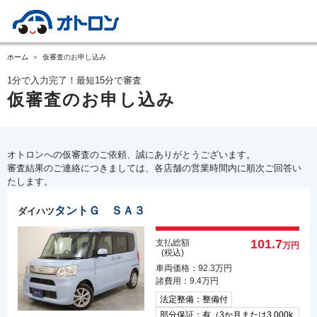
ホーム
仮審査のお申し込み
1分で入力完了！最短15分で審査
仮審査のお申し込み
オトロンへの仮審査のご依頼、誠にありがとうございます。
審査結果のご連絡につきましては、各店舗の営業時間内に順次ご回答い
たします。
タントＧ ＳＡ３
ダイハツ
101.7
支払総額
万円
(税込)
車両価格：92.3万円
諸費用：9.4万円
法定整備：整備付
部分保証：有（3か月または3,000k