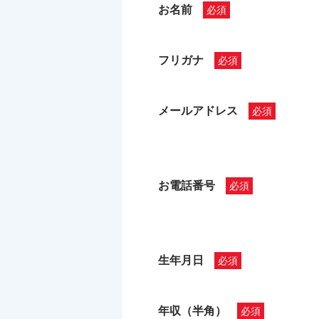
お名前
フリガナ
メールアドレス
お電話番号
生年月日
年収（半角）