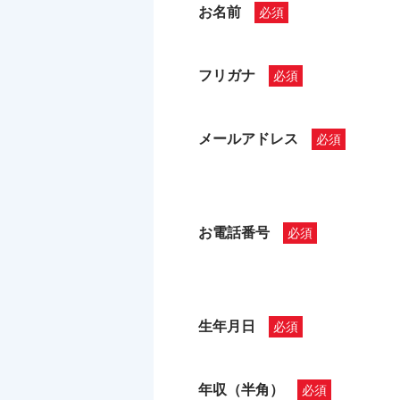
お名前
フリガナ
メールアドレス
お電話番号
生年月日
年収（半角）