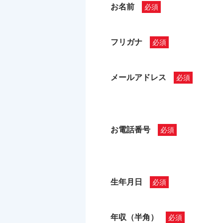
お名前
フリガナ
メールアドレス
お電話番号
生年月日
年収（半角）