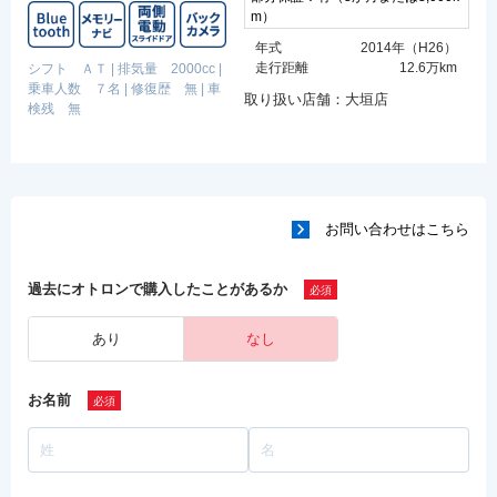
m）
年式
2014年（H26）
走行距離
12.6万km
シフト ＡＴ
|
排気量 2000cc
|
乗車人数 ７名
|
修復歴 無
|
車
取り扱い店舗：大垣店
検残 無
お問い合わせはこちら
過去にオトロンで購入したことがあるか
あり
なし
お名前