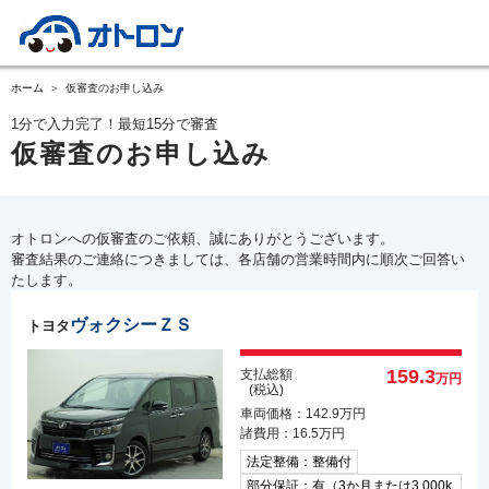
ホーム
仮審査のお申し込み
1分で入力完了！最短15分で審査
仮審査のお申し込み
オトロンへの仮審査のご依頼、誠にありがとうございます。
審査結果のご連絡につきましては、各店舗の営業時間内に順次ご回答い
たします。
ヴォクシーＺＳ
トヨタ
159.3
支払総額
万円
(税込)
車両価格：142.9万円
諸費用：16.5万円
法定整備：整備付
部分保証：有（3か月または3,000k