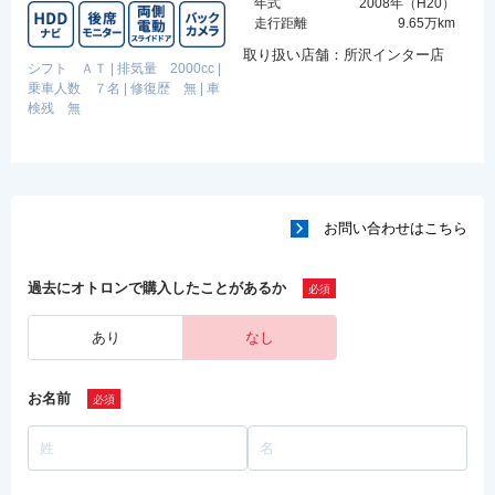
年式
2008年（H20）
走行距離
9.65万km
取り扱い店舗：所沢インター店
シフト ＡＴ
|
排気量 2000cc
|
乗車人数 ７名
|
修復歴 無
|
車
検残 無
お問い合わせはこちら
過去にオトロンで購入したことがあるか
あり
なし
お名前