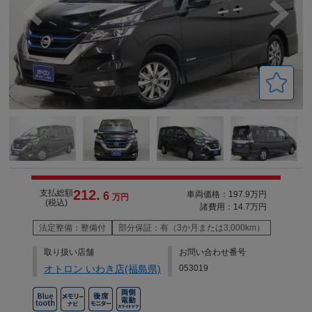
212.
支払総額
車両価格：197.9万円
6
万円
(税込)
諸費用：14.7万円
法定整備：整備付
部分保証：有（3か月または3,000km）
取り扱い店舗
お問い合わせ番号
オトロン いわき店(福島県)
053019