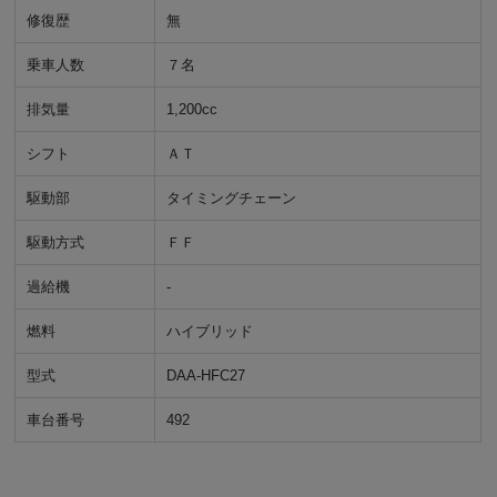
修復歴
無
乗車人数
７名
排気量
1,200cc
シフト
ＡＴ
駆動部
タイミングチェーン
駆動方式
ＦＦ
過給機
-
燃料
ハイブリッド
型式
DAA-HFC27
車台番号
492