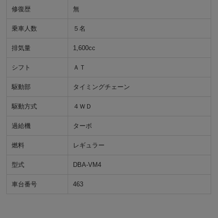
修復歴
無
乗車人数
５名
排気量
1,600cc
シフト
ＡＴ
駆動部
タイミングチェーン
駆動方式
４ＷＤ
過給機
ターボ
燃料
レギュラー
型式
DBA-VM4
車台番号
463