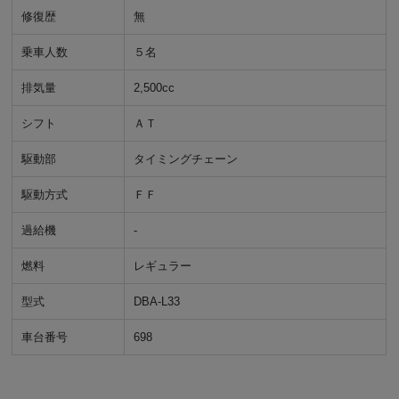
修復歴
無
乗車人数
５名
排気量
2,500cc
シフト
ＡＴ
駆動部
タイミングチェーン
駆動方式
ＦＦ
過給機
-
燃料
レギュラー
型式
DBA-L33
車台番号
698