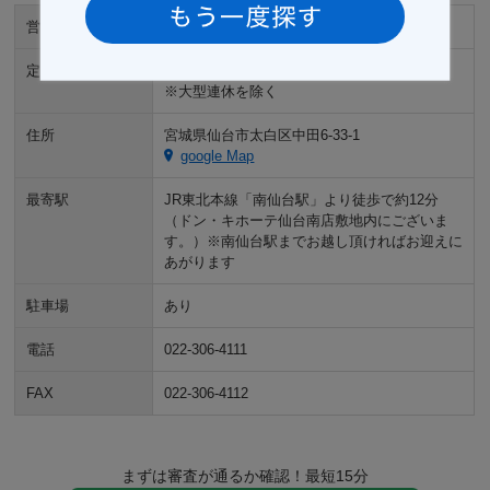
営業時間
10:00～19:00
定休日
定休日無し
※大型連休を除く
住所
宮城県仙台市太白区中田6-33-1
google Map
最寄駅
JR東北本線「南仙台駅」より徒歩で約12分
（ドン・キホーテ仙台南店敷地内にございま
す。）※南仙台駅までお越し頂ければお迎えに
あがります
駐車場
あり
電話
022-306-4111
FAX
022-306-4112
まずは審査が通るか確認！最短15分