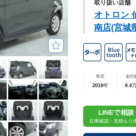
取り扱い店舗
オトロン 
南店(宮城県
年式
走行
2019
年
9.4
万
LINEで相談
在庫確認・見積もり