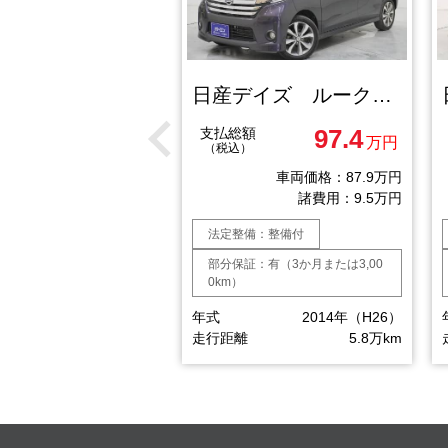
日産デイズ ルークスハイウェイスターＸ Ｇパッケージ
日産デイズ ルークスハイウェイスター ターボ
108.4
97.4
額
支払総額
万円
万円
）
（税込）
車両価格：98.9万円
車両価格：87.9万円
諸費用：9.5万円
諸費用：9.5万円
備：整備付
法定整備：整備付
：有（3か月または3,00
部分保証：有（3か月または3,00
0km）
2015年（H27）
年式
2014年（H26）
8.35万km
走行距離
5.8万km