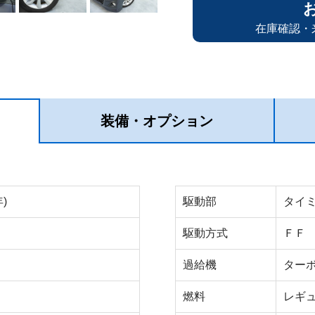
在庫確認・
装備・オプション
)
駆動部
タイ
駆動方式
ＦＦ
過給機
ター
燃料
レギ