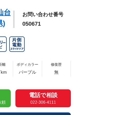
仙台
お問い合わせ番号
)
050671
距離
ボディカラー
修復歴
km
パープル
無
電話で相談
依頼
022-306-4111