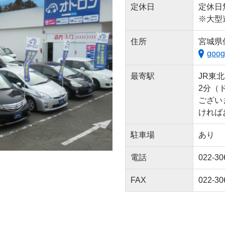
定休日
定休日
※大型
住所
宮城県仙
goog
最寄駅
JR東
2分（
ござい
ければ
駐車場
あり
電話
022-30
FAX
022-30