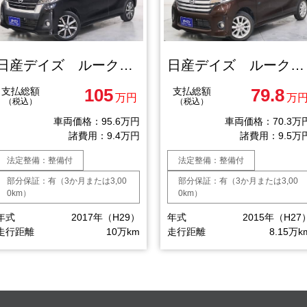
日産デイズ ルークスハイウェイスターＸ Ｖセレクション
日産デイズ ルークスハイウェイスターＸ
105
79.8
支払総額
支払総額
万円
万
（税込）
（税込）
車両価格：95.6万円
車両価格：70.3万
諸費用：9.4万円
諸費用：9.5万
法定整備：整備付
法定整備：整備付
部分保証：有（3か月または3,00
部分保証：有（3か月または3,00
0km）
0km）
年式
2017年（H29）
年式
2015年（H27
走行距離
10万km
走行距離
8.15万k