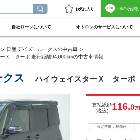
お気に入り
LINEで
お問
自社ローンについて
オトロンのサービスについて
ン 日産 デイズ ルークスの中古車
Ｘ ターボ 走行距離94,000kmの中古車情報
ークス
ハイウェイスターＸ ターボ
116.
支払総額
0
万
(税込)
法定整備：整備付