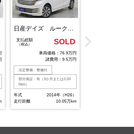
日産デイズ ルークスライダー（ハイウェイスターターボベース）
SOLD
64
支払総額
支払総額
円
（税込）
（税込）
円
車両価格：76.9万円
車両価格：
円
諸費用：9.5万円
諸費用
法定整備：整備付
法定整備：整備付
部分保証：有（3か月または3,00
部分保証：有（3か月または
0km）
0km）
）
年式
2014年（H26）
年式
2015
m
走行距離
10.05万km
走行距離