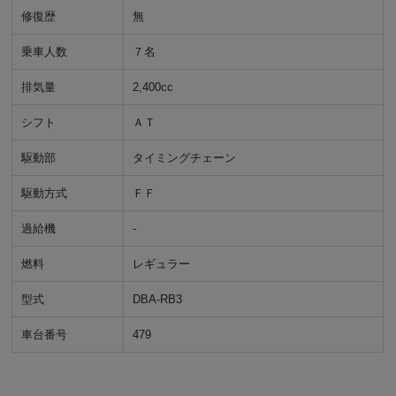
修復歴
無
乗車人数
７名
排気量
2,400cc
シフト
ＡＴ
駆動部
タイミングチェーン
駆動方式
ＦＦ
過給機
-
燃料
レギュラー
型式
DBA-RB3
車台番号
479