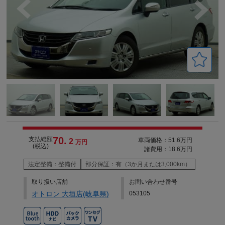
70.
支払総額
車両価格：51.6万円
2
万円
(税込)
諸費用：18.6万円
法定整備：整備付
部分保証：有（3か月または3,000km）
取り扱い店舗
お問い合わせ番号
オトロン 大垣店(岐阜県)
053105