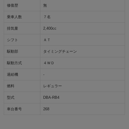
修復歴
無
乗車人数
７名
排気量
2,400cc
シフト
ＡＴ
駆動部
タイミングチェーン
駆動方式
４ＷＤ
過給機
-
燃料
レギュラー
型式
DBA-RB4
車台番号
268