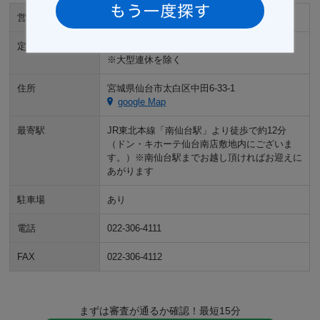
営業時間
10:00～19:00
定休日
定休日無し
※大型連休を除く
住所
宮城県仙台市太白区中田6-33-1
google Map
最寄駅
JR東北本線「南仙台駅」より徒歩で約12分
（ドン・キホーテ仙台南店敷地内にございま
す。）※南仙台駅までお越し頂ければお迎えに
あがります
駐車場
あり
電話
022-306-4111
FAX
022-306-4112
まずは審査が通るか確認！最短15分