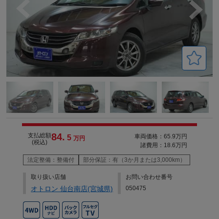
84.
支払総額
車両価格：65.9万円
5
万円
(税込)
諸費用：18.6万円
法定整備：整備付
部分保証：有（3か月または3,000km）
取り扱い店舗
お問い合わせ番号
オトロン 仙台南店(宮城県)
050475