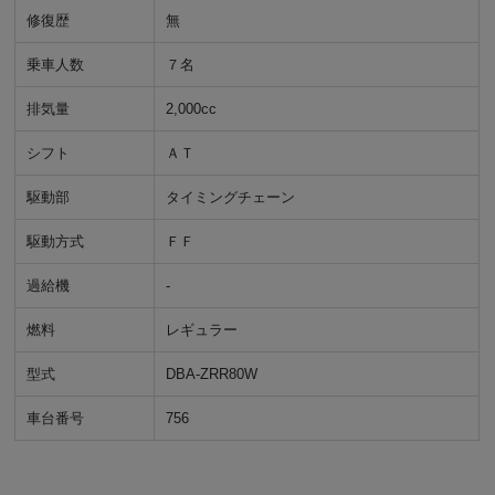
修復歴
無
乗車人数
７名
排気量
2,000cc
シフト
ＡＴ
駆動部
タイミングチェーン
駆動方式
ＦＦ
過給機
-
燃料
レギュラー
型式
DBA-ZRR80W
車台番号
756