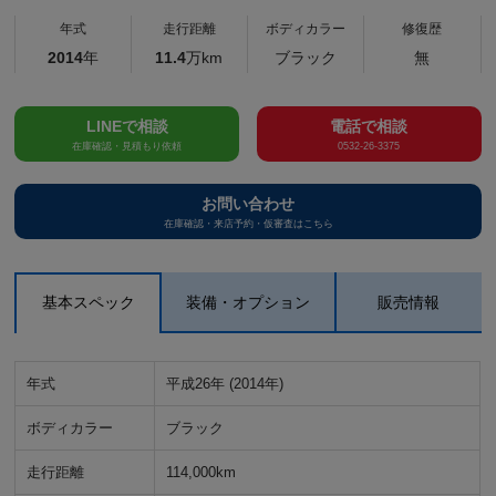
年式
走行距離
ボディカラー
修復歴
2014
年
11.4
万km
ブラック
無
LINEで相談
電話で相談
在庫確認・見積もり依頼
0532-26-3375
お問い合わせ
在庫確認・来店予約・仮審査はこちら
基本スペック
装備・オプション
販売情報
年式
平成26年 (2014年)
ボディカラー
ブラック
走行距離
114,000km