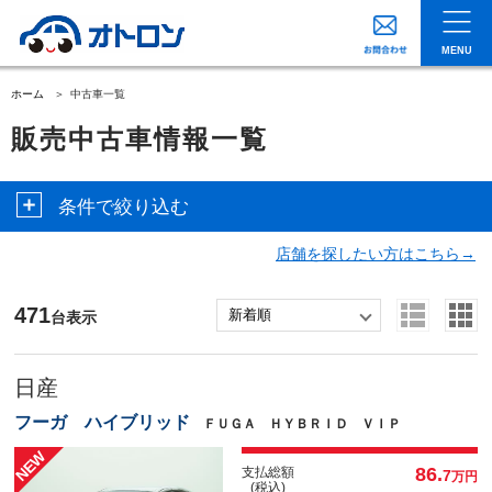
MENU
ホーム
中古車一覧
販売中古車情報一覧
条件で絞り込む
店舗を探したい方はこちら→
471
台表示
日産
フーガ ハイブリッド
ＦＵＧＡ ＨＹＢＲＩＤ ＶＩＰ
86.
支払総額
7
万円
(税込)