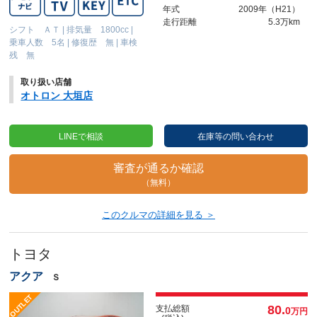
年式
2009年（H21）
走行距離
5.3万km
シフト ＡＴ
|
排気量 1800cc
|
乗車人数 5名
|
修復歴 無
|
車検
残 無
取り扱い店舗
オトロン 大垣店
LINEで相談
在庫等の問い合わせ
審査が通るか確認
（無料）
このクルマの詳細を見る ＞
トヨタ
アクア
Ｓ
80.
支払総額
0
万円