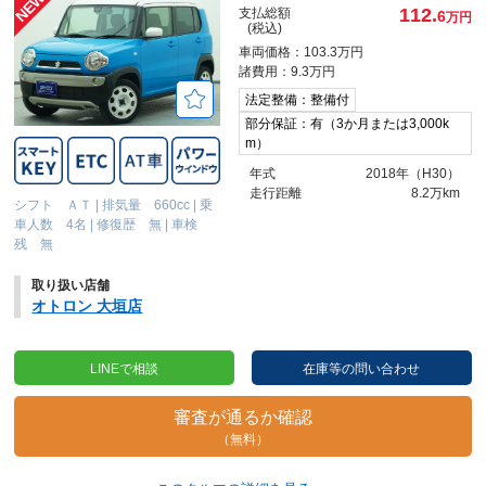
112.
支払総額
6
万円
(税込)
車両価格：103.3万円
諸費用：9.3万円
法定整備：整備付
部分保証：有（3か月または3,000k
m）
年式
2018年（H30）
走行距離
8.2万km
シフト ＡＴ
|
排気量 660cc
|
乗
車人数 4名
|
修復歴 無
|
車検
残 無
取り扱い店舗
オトロン 大垣店
LINEで相談
在庫等の問い合わせ
審査が通るか確認
（無料）