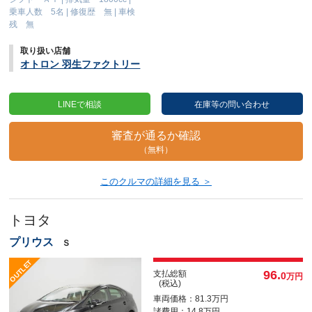
乗車人数 5名
|
修復歴 無
|
車検
残 無
取り扱い店舗
オトロン 羽生ファクトリー
LINEで相談
在庫等の問い合わせ
審査が通るか確認
（無料）
このクルマの詳細を見る ＞
トヨタ
プリウス
Ｓ
96.
支払総額
0
万円
(税込)
車両価格：81.3万円
諸費用：14.8万円