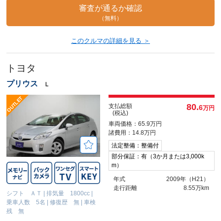
審査が通るか確認
（無料）
このクルマの詳細を見る ＞
トヨタ
プリウス
Ｌ
80.
支払総額
6
万円
(税込)
車両価格：65.9万円
諸費用：14.8万円
法定整備：整備付
部分保証：有（3か月または3,000k
m）
年式
2009年（H21）
走行距離
8.55万km
シフト ＡＴ
|
排気量 1800cc
|
乗車人数 5名
|
修復歴 無
|
車検
残 無