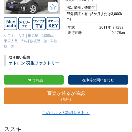
法定整備：整備付
部分保証：有（3か月または3,000k
m）
年式
2011年（H23）
走行距離
9.4万km
シフト ＡＴ
|
排気量 1800cc
|
乗車人数 5名
|
修復歴 無
|
車検
残 無
取り扱い店舗
オトロン 羽生ファクトリー
LINEで相談
在庫等の問い合わせ
審査が通るか確認
（無料）
このクルマの詳細を見る ＞
スズキ