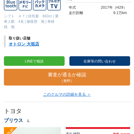
年式
2017年（H29）
走行距離
9.1万km
シフト ＡＴ
|
排気量 660cc
|
乗
車人数 4名
|
修復歴 無
|
車検
残 無
取り扱い店舗
オトロン 大垣店
LINEで相談
在庫等の問い合わせ
審査が通るか確認
（無料）
このクルマの詳細を見る ＞
トヨタ
プリウス
Ｌ
支払総額