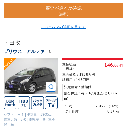
審査が通るか確認
（無料）
このクルマの詳細を見る ＞
トヨタ
プリウス アルファ
Ｓ
146.
支払総額
6
万円
(税込)
車両価格：131.9万円
諸費用：14.8万円
法定整備：整備付
部分保証：有（3か月または3,000k
m）
年式
2012年（H24）
走行距離
8.1万km
シフト ＡＴ
|
排気量 1800cc
|
乗車人数 5名
|
修復歴 無
|
車検
残 無