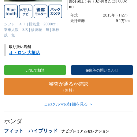
部分保証：有（3か月または3,000k
m）
年式
2015年（H27）
走行距離
9.1万km
シフト ＡＴ
|
排気量 2000cc
|
乗車人数 8名
|
修復歴 無
|
車検
残 無
取り扱い店舗
オトロン 大垣店
LINEで相談
在庫等の問い合わせ
審査が通るか確認
（無料）
このクルマの詳細を見る ＞
ホンダ
フィット ハイブリッド
ナビプレミアムセレクション