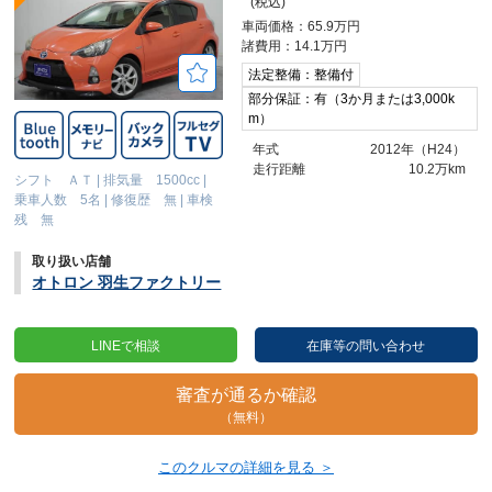
(税込)
車両価格：65.9万円
諸費用：14.1万円
法定整備：整備付
部分保証：有（3か月または3,000k
m）
年式
2012年（H24）
走行距離
10.2万km
シフト ＡＴ
|
排気量 1500cc
|
乗車人数 5名
|
修復歴 無
|
車検
残 無
取り扱い店舗
オトロン 羽生ファクトリー
LINEで相談
在庫等の問い合わせ
審査が通るか確認
（無料）
このクルマの詳細を見る ＞