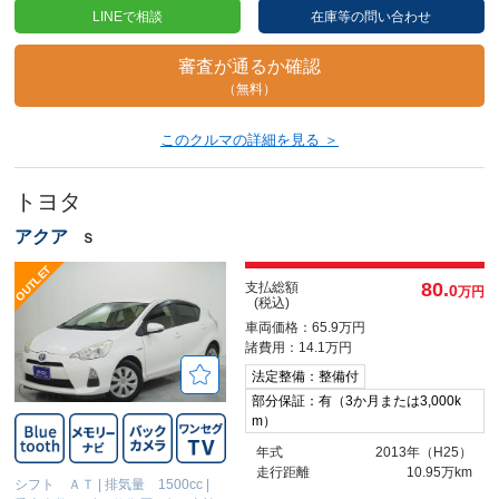
LINEで相談
在庫等の問い合わせ
審査が通るか確認
（無料）
このクルマの詳細を見る ＞
トヨタ
アクア
Ｓ
80.
支払総額
0
万円
(税込)
車両価格：65.9万円
諸費用：14.1万円
法定整備：整備付
部分保証：有（3か月または3,000k
m）
年式
2013年（H25）
走行距離
10.95万km
シフト ＡＴ
|
排気量 1500cc
|