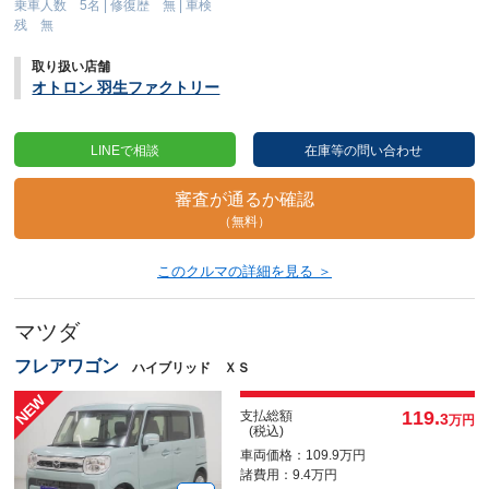
乗車人数 5名
|
修復歴 無
|
車検
残 無
取り扱い店舗
オトロン 羽生ファクトリー
LINEで相談
在庫等の問い合わせ
審査が通るか確認
（無料）
このクルマの詳細を見る ＞
マツダ
フレアワゴン
ハイブリッド ＸＳ
119.
支払総額
3
万円
(税込)
車両価格：109.9万円
諸費用：9.4万円