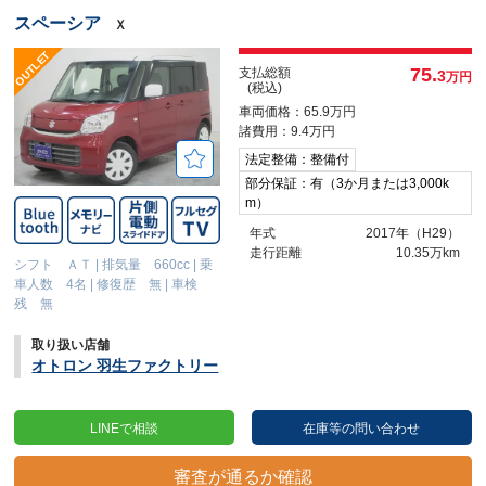
スペーシア
Ｘ
75.
支払総額
3
万円
(税込)
車両価格：65.9万円
諸費用：9.4万円
法定整備：整備付
部分保証：有（3か月または3,000k
m）
年式
2017年（H29）
走行距離
10.35万km
シフト ＡＴ
|
排気量 660cc
|
乗
車人数 4名
|
修復歴 無
|
車検
残 無
取り扱い店舗
オトロン 羽生ファクトリー
LINEで相談
在庫等の問い合わせ
審査が通るか確認