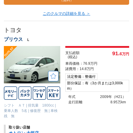
（無料）
このクルマの詳細を見る ＞
トヨタ
プリウス
Ｌ
91.
支払総額
6
万円
(税込)
車両価格：76.9万円
諸費用：14.8万円
法定整備：整備付
部分保証：有（3か月または3,000k
m）
年式
2009年（H21）
走行距離
8.95万km
シフト ＡＴ
|
排気量 1800cc
|
乗車人数 5名
|
修復歴 無
|
車検
残 無
取り扱い店舗
オトロン 大垣店