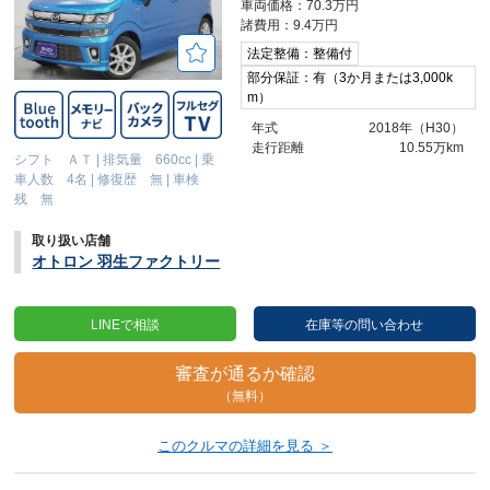
車両価格：70.3万円
諸費用：9.4万円
法定整備：整備付
部分保証：有（3か月または3,000k
m）
年式
2018年（H30）
走行距離
10.55万km
シフト ＡＴ
|
排気量 660cc
|
乗
車人数 4名
|
修復歴 無
|
車検
残 無
取り扱い店舗
オトロン 羽生ファクトリー
LINEで相談
在庫等の問い合わせ
審査が通るか確認
（無料）
このクルマの詳細を見る ＞