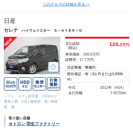
このクルマの詳細を見る ＞
日産
セレナ
ハイウェイスター Ｓ－ＨＹＢＲＩＤ
124.
支払総額
3
万円
(税込)
車両価格：106.6万円
諸費用：17.7万円
法定整備：整備付
部分保証：有（3か月または3,000k
m）
年式
2012年（H24）
走行距離
7.05万km
シフト ＡＴ
|
排気量 2000cc
|
乗車人数 8名
|
修復歴 無
|
車検
残 無
取り扱い店舗
オトロン 羽生ファクトリー