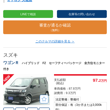
LINEで相談
在庫等の問い合わせ
審査が通るか確認
（無料）
このクルマの詳細を見る ＞
スズキ
ワゴンＲ
ハイブリッド FZ セーフティーパッケージ 全方位モニター
付き
97.
支払総額
2
万円
(税込)
車両価格：87.9万円
諸費用：9.3万円
法定整備：整備付
部分保証：有（3か月または3,000k
m）