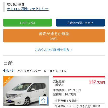
取り扱い店舗
オトロン 羽生ファクトリー
LINEで相談
在庫等の問い合わせ
審査が通るか確認
（無料）
このクルマの詳細を見る ＞
日産
セレナ
ハイウェイスター Ｓ－ＨＹＢＲＩＤ
137.
支払総額
3
万円
(税込)
車両価格：120.9万円
諸費用：16.4万円
法定整備：整備付
部分保証：有（3か月または3,000k