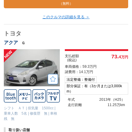
（無料）
このクルマの詳細を見る ＞
トヨタ
アクア
Ｇ
73.
支払総額
4
万円
(税込)
車両価格：59.3万円
諸費用：14.1万円
法定整備：整備付
部分保証：有（3か月または3,000k
m）
年式
2013年（H25）
走行距離
11.25万km
シフト ＡＴ
|
排気量 1500cc
|
乗車人数 5名
|
修復歴 無
|
車検
残 無
取り扱い店舗