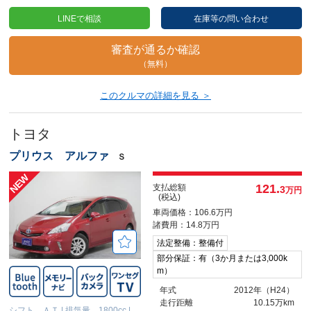
LINEで相談
在庫等の問い合わせ
審査が通るか確認
（無料）
このクルマの詳細を見る ＞
トヨタ
プリウス アルファ
Ｓ
121.
支払総額
3
万円
(税込)
車両価格：106.6万円
諸費用：14.8万円
法定整備：整備付
部分保証：有（3か月または3,000k
m）
年式
2012年（H24）
走行距離
10.15万km
シフト ＡＴ
|
排気量 1800cc
|