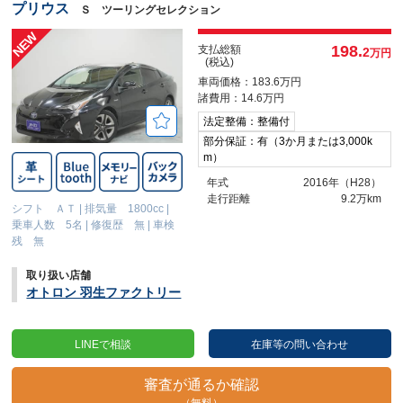
プリウス
Ｓ ツーリングセレクション
198.
支払総額
2
万円
(税込)
車両価格：183.6万円
諸費用：14.6万円
法定整備：整備付
部分保証：有（3か月または3,000k
m）
年式
2016年（H28）
走行距離
9.2万km
シフト ＡＴ
|
排気量 1800cc
|
乗車人数 5名
|
修復歴 無
|
車検
残 無
取り扱い店舗
オトロン 羽生ファクトリー
LINEで相談
在庫等の問い合わせ
審査が通るか確認