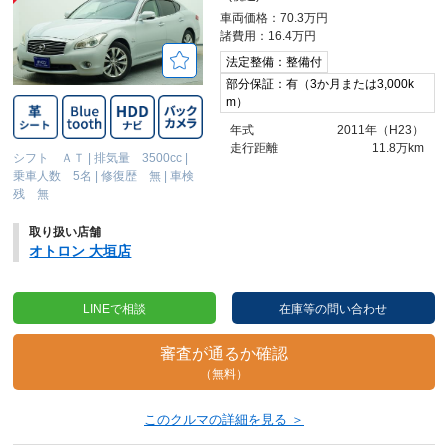
車両価格：70.3万円
諸費用：16.4万円
法定整備：整備付
部分保証：有（3か月または3,000k
m）
年式
2011年（H23）
走行距離
11.8万km
シフト ＡＴ
|
排気量 3500cc
|
乗車人数 5名
|
修復歴 無
|
車検
残 無
取り扱い店舗
オトロン 大垣店
LINEで相談
在庫等の問い合わせ
審査が通るか確認
（無料）
このクルマの詳細を見る ＞