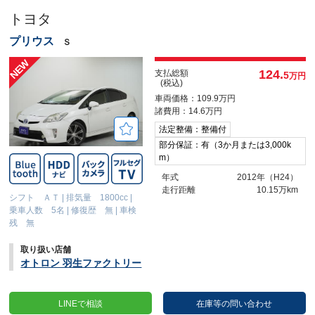
トヨタ
プリウス
Ｓ
124.
支払総額
5
万円
(税込)
車両価格：109.9万円
諸費用：14.6万円
法定整備：整備付
部分保証：有（3か月または3,000k
m）
年式
2012年（H24）
走行距離
10.15万km
シフト ＡＴ
|
排気量 1800cc
|
乗車人数 5名
|
修復歴 無
|
車検
残 無
取り扱い店舗
オトロン 羽生ファクトリー
LINEで相談
在庫等の問い合わせ