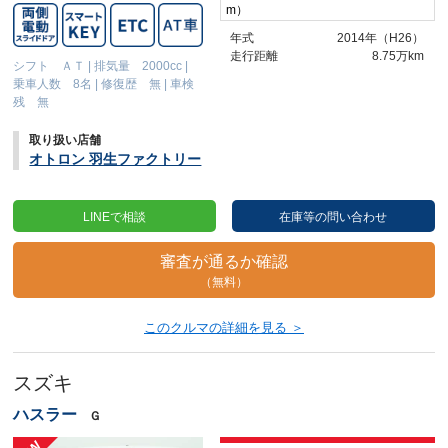
m）
年式
2014年（H26）
走行距離
8.75万km
シフト ＡＴ
|
排気量 2000cc
|
乗車人数 8名
|
修復歴 無
|
車検
残 無
取り扱い店舗
オトロン 羽生ファクトリー
LINEで相談
在庫等の問い合わせ
審査が通るか確認
（無料）
このクルマの詳細を見る ＞
スズキ
ハスラー
Ｇ