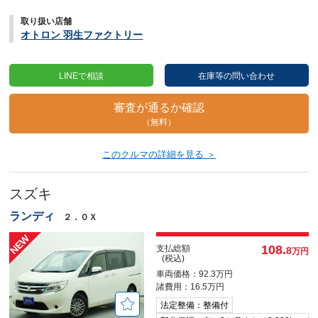
取り扱い店舗
オトロン 羽生ファクトリー
LINEで相談
在庫等の問い合わせ
審査が通るか確認
（無料）
このクルマの詳細を見る ＞
スズキ
ランディ
２．０Ｘ
108.
支払総額
8
万円
(税込)
車両価格：92.3万円
諸費用：16.5万円
法定整備：整備付