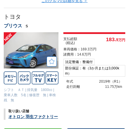
このクルマの詳細を見る ＞
トヨタ
プリウス
S
183.
支払総額
9
万円
(税込)
車両価格：169.3万円
諸費用：14.6万円
法定整備：整備付
部分保証：有（3か月または3,000k
m）
年式
2019年（R1）
走行距離
11.75万km
シフト ＡＴ
|
排気量 1800cc
|
乗車人数 5名
|
修復歴 無
|
車検
残 無
取り扱い店舗
オトロン 羽生ファクトリー