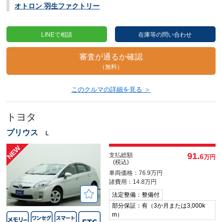
オトロン 羽生ファクトリー
LINEで相談
在庫等の問い合わせ
審査が通るか確認
（無料）
このクルマの詳細を見る ＞
トヨタ
プリウス
Ｌ
91.
支払総額
6
万円
(税込)
車両価格：76.9万円
諸費用：14.8万円
法定整備：整備付
部分保証：有（3か月または3,000k
m）