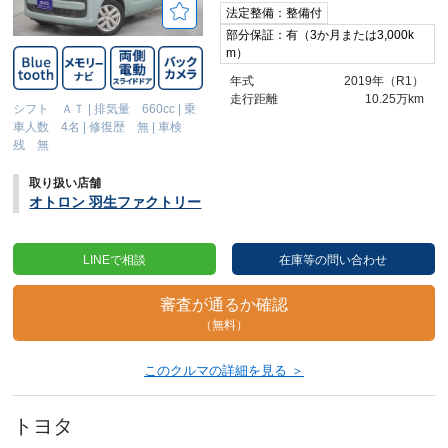
法定整備：整備付
部分保証：有（3か月または3,000k
m）
年式
2019年（R1）
走行距離
10.25万km
シフト ＡＴ
|
排気量 660cc
|
乗
車人数 4名
|
修復歴 無
|
車検
残 無
取り扱い店舗
オトロン 羽生ファクトリー
LINEで相談
在庫等の問い合わせ
審査が通るか確認
（無料）
このクルマの詳細を見る ＞
トヨタ