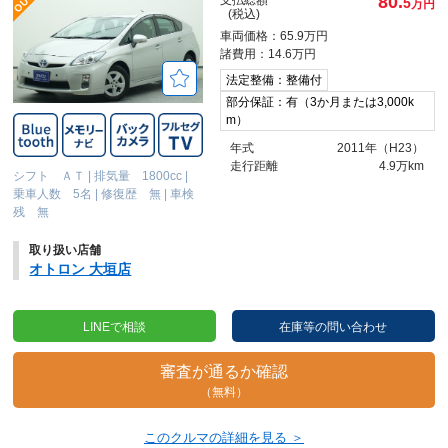
80.
5
万円
(税込)
車両価格：65.9万円
諸費用：14.6万円
法定整備：整備付
部分保証：有（3か月または3,000k
m）
年式
2011年（H23）
走行距離
4.9万km
シフト ＡＴ
|
排気量 1800cc
|
乗車人数 5名
|
修復歴 無
|
車検
残 無
取り扱い店舗
オトロン 大垣店
LINEで相談
在庫等の問い合わせ
審査が通るか確認
（無料）
このクルマの詳細を見る ＞