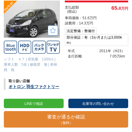
65.
支払総額
8
万円
(税込)
車両価格：51.6万円
諸費用：14.3万円
法定整備：整備付
部分保証：有（3か月または3,000k
m）
年式
2011年（H23）
走行距離
7.05万km
シフト ＡＴ
|
排気量 1300cc
|
乗車人数 5名
|
修復歴 無
|
車検
残 無
取り扱い店舗
オトロン 羽生ファクトリー
LINEで相談
在庫等の問い合わせ
審査が通るか確認
（無料）