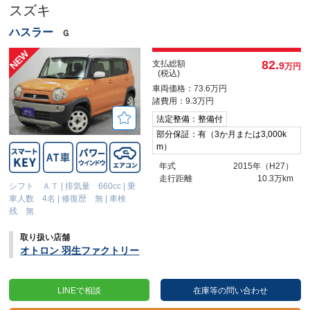
スズキ
ハスラー
Ｇ
82.
支払総額
9
万円
(税込)
車両価格：73.6万円
諸費用：9.3万円
法定整備：整備付
部分保証：有（3か月または3,000k
m）
年式
2015年（H27）
走行距離
10.3万km
シフト ＡＴ
|
排気量 660cc
|
乗
車人数 4名
|
修復歴 無
|
車検
残 無
取り扱い店舗
オトロン 羽生ファクトリー
LINEで相談
在庫等の問い合わせ