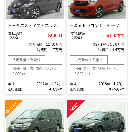
トヨタエスティマアエラス
三菱ｅｋワゴンＴ セーフティパッケージ
支払総額
支払総額
SOLD
61.0
万円
（税込）
（税込）
車両価格：117.6万円
車両価格：51.6万円
諸費用：17万円
諸費用：9.4万円
法定整備：整備付
法定整備：整備付
部分保証：有（3か月または
部分保証：有（3か月または
3,000km）
3,000km）
年式
2012年（H24）
年式
2016年（H28）
走行距離
9.8万km
走行距離
9.45万km