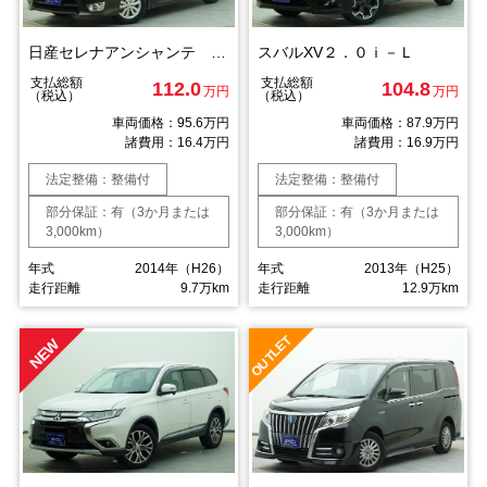
日産セレナアンシャンテ セカンドスライドアップシート ハイウェイスター ＳーＨＹＢＲＩＤ
スバルXV２．０ｉ－Ｌ
支払総額
支払総額
112.0
104.8
万円
万円
（税込）
（税込）
車両価格：95.6万円
車両価格：87.9万円
諸費用：16.4万円
諸費用：16.9万円
法定整備：整備付
法定整備：整備付
部分保証：有（3か月または
部分保証：有（3か月または
3,000km）
3,000km）
年式
2014年（H26）
年式
2013年（H25）
走行距離
9.7万km
走行距離
12.9万km