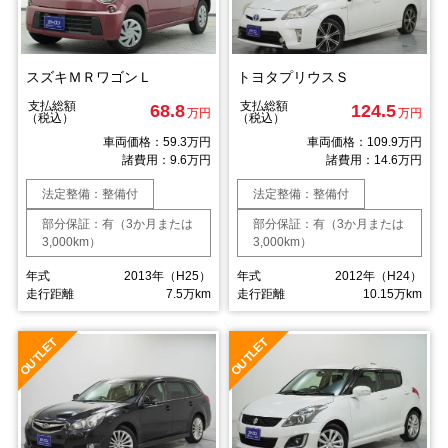
スズキＭＲワゴンＬ
トヨタプリウスＳ
支払総額
支払総額
68.8
124.5
万円
万円
（税込）
（税込）
車両価格：59.3万円
車両価格：109.9万円
諸費用：9.6万円
諸費用：14.6万円
法定整備：整備付
法定整備：整備付
部分保証：有（3か月または
部分保証：有（3か月または
3,000km）
3,000km）
年式
2013年（H25）
年式
2012年（H24）
走行距離
7.5万km
走行距離
10.15万km