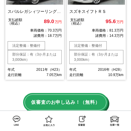
スバルレガシィツーリングワゴン２．５ｉ Ｓパッケージ
スズキスイフトＲＳ
支払総額
支払総額
89.0
95.6
万円
万円
（税込）
（税込）
車両価格：70.3万円
車両価格：81.3万円
諸費用：18.7万円
諸費用：14.3万円
法定整備：整備付
法定整備：整備付
部分保証：有（3か月または
部分保証：有（3か月または
3,000km）
3,000km）
年式
2011年（H23）
年式
2016年（H28）
走行距離
7.05万km
走行距離
10.9万km
仮審査のお申し込み！（無料）