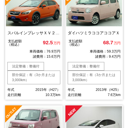
スバルインプレッサＸＶ２．０ｉ－Ｌ
ダイハツミラココアココアＸ
支払総額
支払総額
92.5
68.7
万円
万円
（税込）
（税込）
車両価格：76.9万円
車両価格：59.3万円
諸費用：15.6万円
諸費用：9.4万円
法定整備：整備付
法定整備：整備付
部分保証：有（3か月または
部分保証：有（3か月または
3,000km）
3,000km）
年式
2015年（H27）
年式
2013年（H25）
走行距離
10.3万km
走行距離
7.6万km