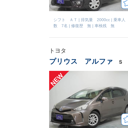
シフト ＡＴ
|
排気量 2000cc
|
乗車人
数 7名
|
修復歴 無
|
車検残 無
トヨタ
プリウス アルファ
Ｓ