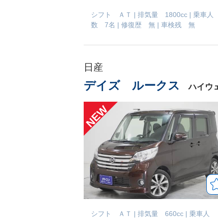
シフト ＡＴ
|
排気量 1800cc
|
乗車人
数 7名
|
修復歴 無
|
車検残 無
日産
デイズ ルークス
ハイウェ
シフト ＡＴ
|
排気量 660cc
|
乗車人