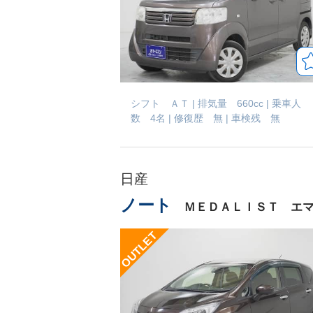
シフト ＡＴ
|
排気量 660cc
|
乗車人
数 4名
|
修復歴 無
|
車検残 無
日産
ノート
ＭＥＤＡＬＩＳＴ エマ