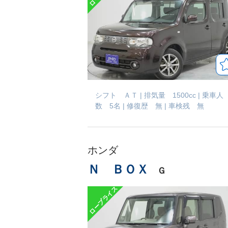
シフト ＡＴ
|
排気量 1500cc
|
乗車人
数 5名
|
修復歴 無
|
車検残 無
ホンダ
Ｎ ＢＯＸ
Ｇ