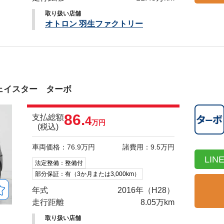
取り扱い店舗
オトロン 羽生ファクトリー
イスター ターボ
86.
支払総額
4
万円
(税込)
車両価格：76.9万円
諸費用：9.5万円
LI
法定整備：整備付
部分保証：有（3か月または3,000km）
年式
2016年（H28）
走行距離
8.05万km
取り扱い店舗