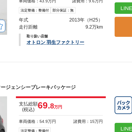
車両価格：43.9万円
諸費用：9.6万円
LI
法定整備：整備付
部分保証：無
年式
2013年（H25）
走行距離
9.2万km
取り扱い店舗
オトロン 羽生ファクトリー
ージェンシーブレーキパッケージ
69.
支払総額
8
万円
(税込)
車両価格：54.9万円
諸費用：15万円
LI
法定整備：整備付