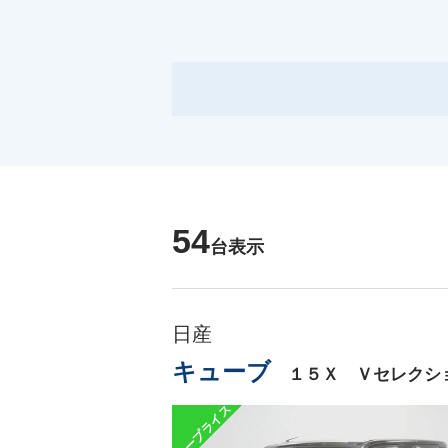
54
台表示
日産
キューブ
１５Ｘ Ｖセレクシ