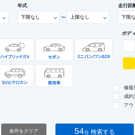
年式
走行距
〜
ボデ
修復
成約
アウ
54
条件をクリア
検索する
台