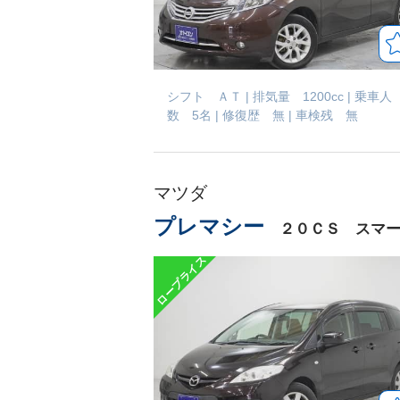
シフト ＡＴ
|
排気量 1200cc
|
乗車人
数 5名
|
修復歴 無
|
車検残 無
マツダ
プレマシー
２０ＣＳ スマー