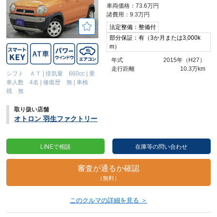
車両価格：73.6万円
諸費用：9.3万円
法定整備：整備付
部分保証：有（3か月または3,000k
m）
年式
2015年（H27）
走行距離
10.3万km
シフト ＡＴ
|
排気量 660cc
|
乗
車人数 4名
|
修復歴 無
|
車検
残 無
取り扱い店舗
オトロン 羽生ファクトリー
LINEで相談
在庫等の問い合わせ
審査が通るか確認
（無料）
このクルマの詳細を見る ＞