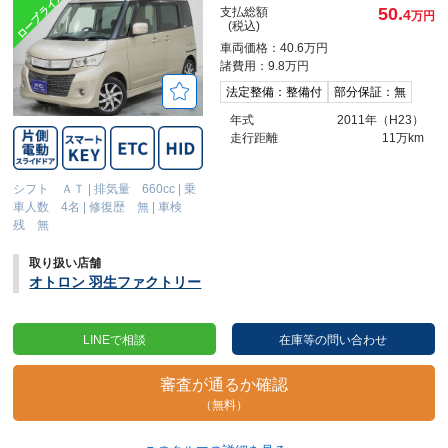
50.
支払総額
4
万円
(税込)
車両価格：40.6万円
諸費用：9.8万円
法定整備：整備付
部分保証：無
年式
2011年（H23）
走行距離
11万km
シフト ＡＴ
|
排気量 660cc
|
乗
車人数 4名
|
修復歴 無
|
車検
残 無
取り扱い店舗
オトロン 羽生ファクトリー
LINEで相談
在庫等の問い合わせ
審査が通るか確認
（無料）