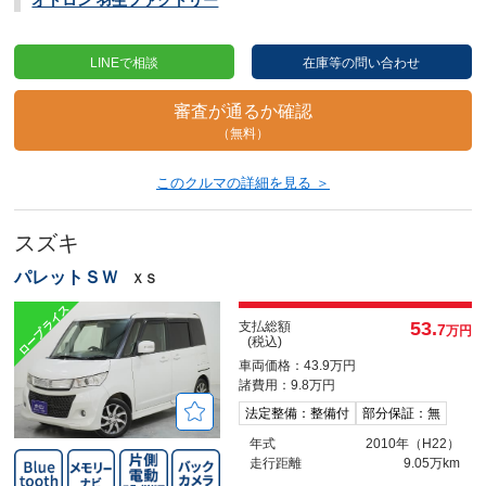
LINEで相談
在庫等の問い合わせ
審査が通るか確認
（無料）
このクルマの詳細を見る ＞
スズキ
パレットＳＷ
ＸＳ
53.
支払総額
7
万円
(税込)
車両価格：43.9万円
諸費用：9.8万円
法定整備：整備付
部分保証：無
年式
2010年（H22）
走行距離
9.05万km