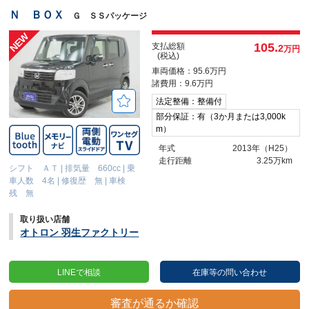
Ｎ ＢＯＸ
Ｇ ＳＳパッケージ
105.
支払総額
2
万円
(税込)
車両価格：95.6万円
諸費用：9.6万円
法定整備：整備付
部分保証：有（3か月または3,000k
m）
年式
2013年（H25）
走行距離
3.25万km
シフト ＡＴ
|
排気量 660cc
|
乗
車人数 4名
|
修復歴 無
|
車検
残 無
取り扱い店舗
オトロン 羽生ファクトリー
LINEで相談
在庫等の問い合わせ
審査が通るか確認