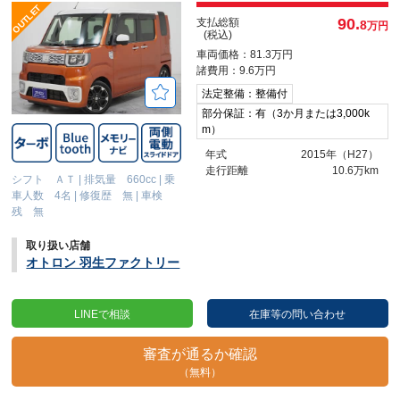
90.
支払総額
8
万円
(税込)
車両価格：81.3万円
諸費用：9.6万円
法定整備：整備付
部分保証：有（3か月または3,000k
m）
年式
2015年（H27）
走行距離
10.6万km
シフト ＡＴ
|
排気量 660cc
|
乗
車人数 4名
|
修復歴 無
|
車検
残 無
取り扱い店舗
オトロン 羽生ファクトリー
LINEで相談
在庫等の問い合わせ
審査が通るか確認
（無料）