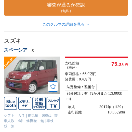
審査が通るか確認
（無料）
このクルマの詳細を見る ＞
スズキ
スペーシア
Ｘ
75.
支払総額
3
万円
(税込)
車両価格：65.9万円
諸費用：9.4万円
法定整備：整備付
部分保証：有（3か月または3,000k
m）
年式
2017年（H29）
走行距離
10.35万km
シフト ＡＴ
|
排気量 660cc
|
乗
車人数 4名
|
修復歴 無
|
車検
残 無