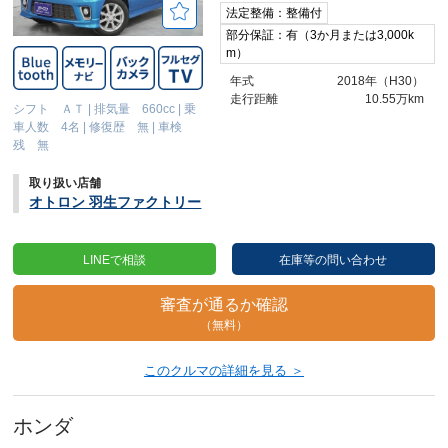
法定整備：整備付
部分保証：有（3か月または3,000k
m）
年式
2018年（H30）
走行距離
10.55万km
シフト ＡＴ
|
排気量 660cc
|
乗
車人数 4名
|
修復歴 無
|
車検
残 無
取り扱い店舗
オトロン 羽生ファクトリー
LINEで相談
在庫等の問い合わせ
審査が通るか確認
（無料）
このクルマの詳細を見る ＞
ホンダ