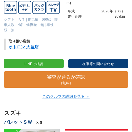
m）
年式
2020年（R2）
走行距離
9万km
シフト ＡＴ
|
排気量 660cc
|
乗
車人数 4名
|
修復歴 無
|
車検
残 無
取り扱い店舗
オトロン 大垣店
LINEで相談
在庫等の問い合わせ
審査が通るか確認
（無料）
このクルマの詳細を見る ＞
スズキ
パレットＳＷ
ＸＳ