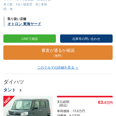
車人数 4名
|
修復歴 無
|
車検
残 無
取り扱い店舗
オトロン 東海ヤード
LINEで相談
在庫等の問い合わせ
審査が通るか確認
（無料）
このクルマの詳細を見る ＞
ダイハツ
タント
Ｘ
83.
支払総額
0
万円
(税込)
車両価格：73.6万円
諸費用：9.4万円