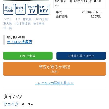
部分保証：有（3か月または3,000k
m）
年式
2013年（H25）
走行距離
4.25万km
シフト ＡＴ
|
排気量 660cc
|
乗
車人数 4名
|
修復歴 無
|
車検
残 無
取り扱い店舗
オトロン 大垣店
LINEで相談
在庫等の問い合わせ
審査が通るか確認
（無料）
このクルマの詳細を見る ＞
ダイハツ
ウェイク
Ｇ ＳＡ