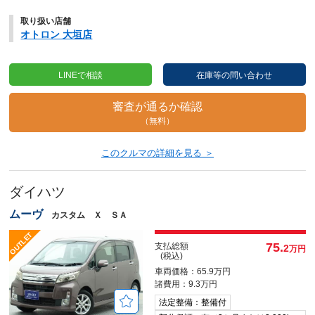
取り扱い店舗
オトロン 大垣店
LINEで相談
在庫等の問い合わせ
審査が通るか確認
（無料）
このクルマの詳細を見る ＞
ダイハツ
ムーヴ
カスタム Ｘ ＳＡ
75.
支払総額
2
万円
(税込)
車両価格：65.9万円
諸費用：9.3万円
法定整備：整備付