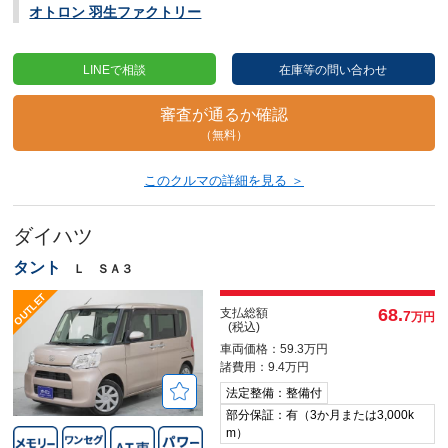
オトロン 羽生ファクトリー
LINEで相談
在庫等の問い合わせ
審査が通るか確認
（無料）
このクルマの詳細を見る ＞
ダイハツ
タント
Ｌ ＳＡ３
68.
支払総額
7
万円
(税込)
車両価格：59.3万円
諸費用：9.4万円
法定整備：整備付
部分保証：有（3か月または3,000k
m）