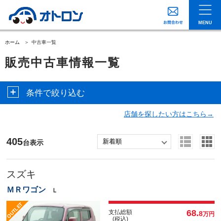
MENU
ホーム
中古車一覧
販売中古車情報一覧
条件で絞り込む
店舗を探したい方はこちら→
405
台表示
スズキ
ＭＲワゴン
Ｌ
68.
支払総額
8
万円
(税込)