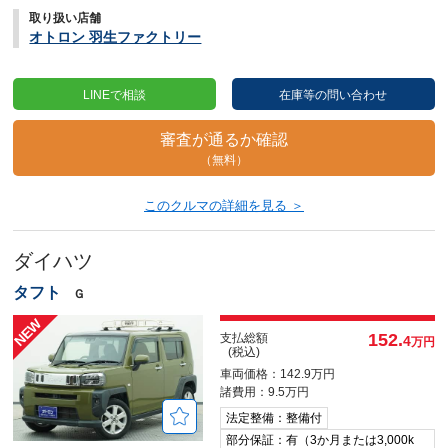
取り扱い店舗
オトロン 羽生ファクトリー
LINEで相談
在庫等の問い合わせ
審査が通るか確認
（無料）
このクルマの詳細を見る ＞
ダイハツ
タフト
Ｇ
152.
支払総額
4
万円
(税込)
車両価格：142.9万円
諸費用：9.5万円
法定整備：整備付
部分保証：有（3か月または3,000k