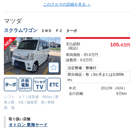
このクルマの詳細を見る ＞
マツダ
スクラムワゴン
２ＷＤ ＰＺ ターボ
105.
支払総額
4
万円
(税込)
車両価格：95.6万円
諸費用：9.8万円
法定整備：整備付
部分保証：有（3か月または3,000k
m）
年式
2012年（H24）
走行距離
8万km
シフト ＡＴ
|
排気量 660cc
|
乗
車人数 4名
|
修復歴 無
|
車検
残 無
取り扱い店舗
オトロン 東海ヤード