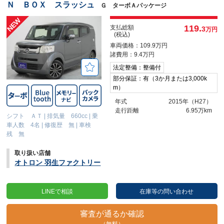
Ｎ ＢＯＸ スラッシュ
Ｇ ターボＡパッケージ
119.
支払総額
3
万円
(税込)
車両価格：109.9万円
諸費用：9.4万円
法定整備：整備付
部分保証：有（3か月または3,000k
m）
年式
2015年（H27）
走行距離
6.95万km
シフト ＡＴ
|
排気量 660cc
|
乗
車人数 4名
|
修復歴 無
|
車検
残 無
取り扱い店舗
オトロン 羽生ファクトリー
LINEで相談
在庫等の問い合わせ
審査が通るか確認