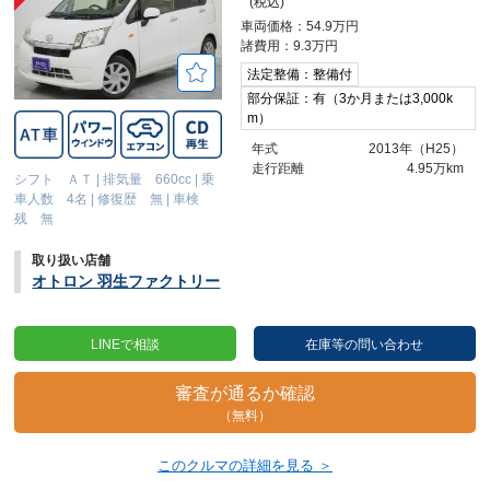
(税込)
車両価格：54.9万円
諸費用：9.3万円
法定整備：整備付
部分保証：有（3か月または3,000k
m）
年式
2013年（H25）
走行距離
4.95万km
シフト ＡＴ
|
排気量 660cc
|
乗
車人数 4名
|
修復歴 無
|
車検
残 無
取り扱い店舗
オトロン 羽生ファクトリー
LINEで相談
在庫等の問い合わせ
審査が通るか確認
（無料）
このクルマの詳細を見る ＞