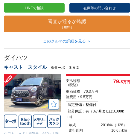
LINEで相談
在庫等の問い合わせ
審査が通るか確認
（無料）
このクルマの詳細を見る ＞
ダイハツ
キャスト スタイル
Ｇターボ ＳＡ２
79.
支払総額
8
万円
(税込)
車両価格：70.3万円
諸費用：9.5万円
法定整備：整備付
部分保証：有（3か月または3,000k
m）
年式
2016年（H28）
走行距離
10.6万km
シフト ＡＴ
|
排気量 660cc
|
乗