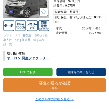
車両価格：92.3万円
諸費用：9.6万円
法定整備：整備付
部分保証：有（3か月または3,000k
m）
年式
2014年（H26）
走行距離
10.75万km
シフト ＡＴ
|
排気量 660cc
|
乗
車人数 4名
|
修復歴 無
|
車検
残 無
取り扱い店舗
オトロン 羽生ファクトリー
LINEで相談
在庫等の問い合わせ
審査が通るか確認
（無料）
このクルマの詳細を見る ＞