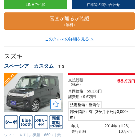
LINEで相談
在庫等の問い合わせ
審査が通るか確認
（無料）
このクルマの詳細を見る ＞
スズキ
スペーシア カスタム
ＴＳ
68.
支払総額
9
万円
(税込)
車両価格：59.3万円
諸費用：9.6万円
法定整備：整備付
部分保証：有（3か月または3,000k
m）
年式
2014年（H26）
走行距離
10万km
シフト ＡＴ
|
排気量 660cc
|
乗