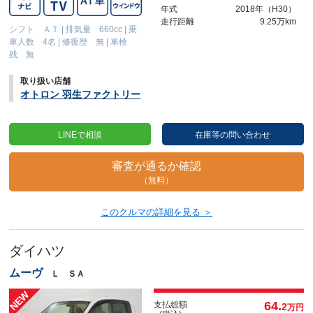
年式
2018年（H30）
走行距離
9.25万km
シフト ＡＴ
|
排気量 660cc
|
乗
車人数 4名
|
修復歴 無
|
車検
残 無
取り扱い店舗
オトロン 羽生ファクトリー
LINEで相談
在庫等の問い合わせ
審査が通るか確認
（無料）
このクルマの詳細を見る ＞
ダイハツ
ムーヴ
Ｌ ＳＡ
64.
支払総額
2
万円