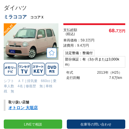
ダイハツ
ミラココア
ココアＸ
68.
支払総額
7
万円
(税込)
車両価格：59.3万円
諸費用：9.4万円
法定整備：整備付
部分保証：有（3か月または3,000k
m）
年式
2013年（H25）
走行距離
7.6万km
シフト ＡＴ
|
排気量 660cc
|
乗
車人数 4名
|
修復歴 無
|
車検
残 無
取り扱い店舗
オトロン 大垣店
LINEで相談
在庫等の問い合わせ