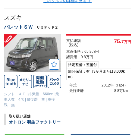
このクルマの詳細を見る ＞
スズキ
パレットＳＷ
リミテッド２
75.
支払総額
7
万円
(税込)
車両価格：65.9万円
諸費用：9.8万円
法定整備：整備付
部分保証：有（3か月または3,000k
m）
年式
2012年（H24）
走行距離
8.8万km
シフト ＡＴ
|
排気量 660cc
|
乗
車人数 4名
|
修復歴 無
|
車検
残 無
取り扱い店舗
オトロン 羽生ファクトリー