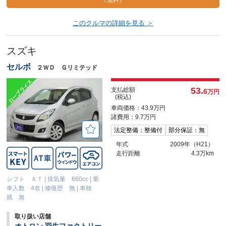
（無料）
このクルマの詳細を見る ＞
スズキ
セルボ
２ＷＤ Ｇリミテッド
53.
支払総額
6
万円
(税込)
車両価格：43.9万円
諸費用：9.7万円
法定整備：整備付
部分保証：無
年式
2009年（H21）
走行距離
4.3万km
シフト ＡＴ
|
排気量 660cc
|
乗
車人数 4名
|
修復歴 無
|
車検
残 無
取り扱い店舗
オトロン 羽生ファクトリー