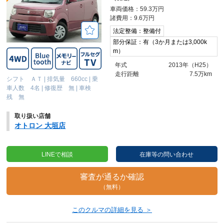
車両価格：59.3万円
諸費用：9.6万円
法定整備：整備付
部分保証：有（3か月または3,000k
m）
年式
2013年（H25）
走行距離
7.5万km
シフト ＡＴ
|
排気量 660cc
|
乗
車人数 4名
|
修復歴 無
|
車検
残 無
取り扱い店舗
オトロン 大垣店
LINEで相談
在庫等の問い合わせ
審査が通るか確認
（無料）
このクルマの詳細を見る ＞