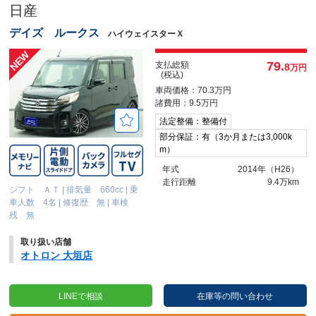
日産
デイズ ルークス
ハイウェイスターＸ
79.
支払総額
8
万円
(税込)
車両価格：70.3万円
諸費用：9.5万円
法定整備：整備付
部分保証：有（3か月または3,000k
m）
年式
2014年（H26）
走行距離
9.4万km
シフト ＡＴ
|
排気量 660cc
|
乗
車人数 4名
|
修復歴 無
|
車検
残 無
取り扱い店舗
オトロン 大垣店
LINEで相談
在庫等の問い合わせ