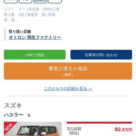
シフト ＡＴ
|
排気量 660cc
|
乗
車人数 4名
|
修復歴 無
|
車検
残 無
取り扱い店舗
オトロン 羽生ファクトリー
LINEで相談
在庫等の問い合わせ
審査が通るか確認
（無料）
このクルマの詳細を見る ＞
スズキ
ハスラー
Ｇ
82.
支払総額
9
万円
(税込)