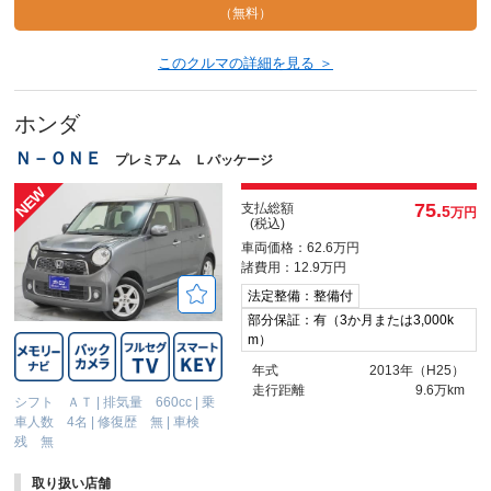
（無料）
このクルマの詳細を見る ＞
ホンダ
Ｎ－ＯＮＥ
プレミアム Ｌパッケージ
75.
支払総額
5
万円
(税込)
車両価格：62.6万円
諸費用：12.9万円
法定整備：整備付
部分保証：有（3か月または3,000k
m）
年式
2013年（H25）
走行距離
9.6万km
シフト ＡＴ
|
排気量 660cc
|
乗
車人数 4名
|
修復歴 無
|
車検
残 無
取り扱い店舗