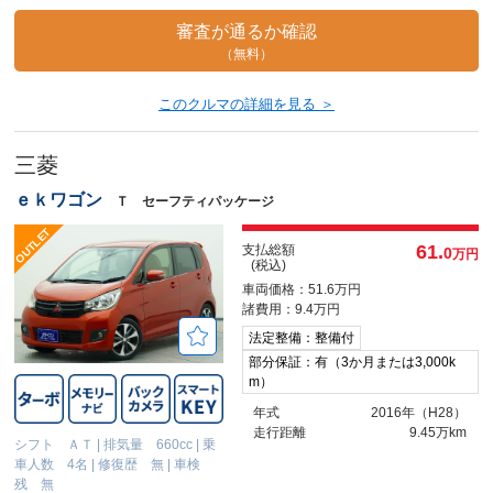
審査が通るか確認
（無料）
このクルマの詳細を見る ＞
三菱
ｅｋワゴン
Ｔ セーフティパッケージ
61.
支払総額
0
万円
(税込)
車両価格：51.6万円
諸費用：9.4万円
法定整備：整備付
部分保証：有（3か月または3,000k
m）
年式
2016年（H28）
走行距離
9.45万km
シフト ＡＴ
|
排気量 660cc
|
乗
車人数 4名
|
修復歴 無
|
車検
残 無