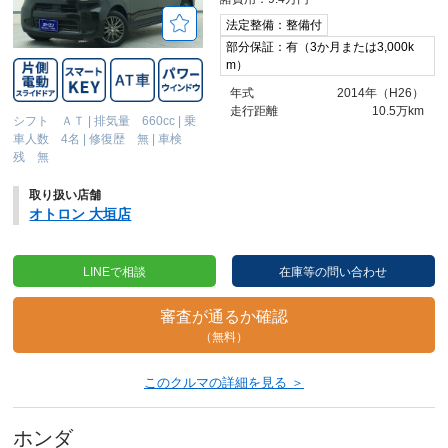
法定整備：整備付
部分保証：有（3か月または3,000k
m）
年式
2014年（H26）
走行距離
10.5万km
シフト ＡＴ
|
排気量 660cc
|
乗
車人数 4名
|
修復歴 無
|
車検
残 無
取り扱い店舗
オトロン 大垣店
LINEで相談
在庫等の問い合わせ
審査が通るか確認
（無料）
このクルマの詳細を見る ＞
ホンダ