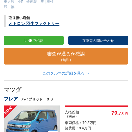
車人数 4名
|
修復歴 無
|
車検
残 無
取り扱い店舗
オトロン 羽生ファクトリー
LINEで相談
在庫等の問い合わせ
審査が通るか確認
（無料）
このクルマの詳細を見る ＞
マツダ
フレア
ハイブリッド ＸＳ
79.
支払総額
7
万円
(税込)
車両価格：70.3万円
諸費用：9.4万円