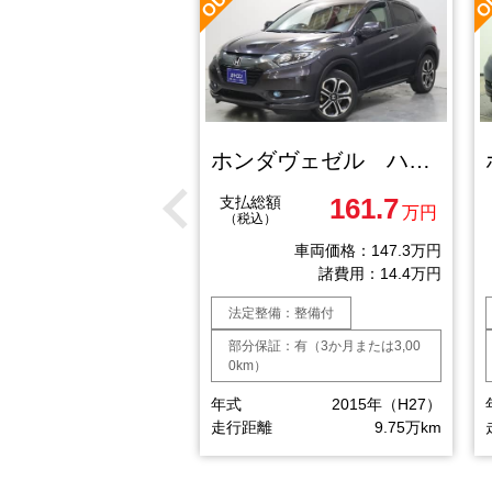
ホンダヴェゼル ハイブリッドＺ
ホンダヴェゼル ハイブリッドＺ
150.7
161.7
額
支払総額
万円
万円
）
（税込）
車両価格：136.3万円
車両価格：147.3万円
諸費用：14.4万円
諸費用：14.4万円
備：整備付
法定整備：整備付
：有（3か月または3,00
部分保証：有（3か月または3,00
0km）
2014年（H26）
年式
2015年（H27）
9.85万km
走行距離
9.75万km