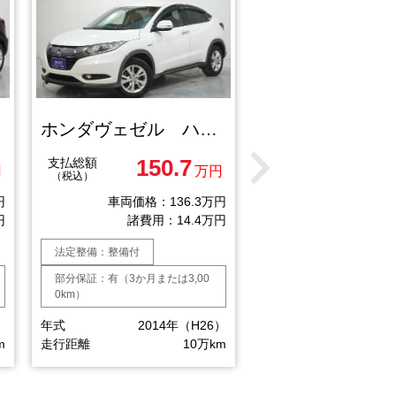
ホンダヴェゼル ハイブリッドＸ
150.7
1
支払総額
支払総額
円
万円
（税込）
（税込）
円
車両価格：136.3万円
車両価格：1
円
諸費用：14.4万円
諸費用：
法定整備：整備付
法定整備：整備付
部分保証：有（3か月または3,00
部分保証：有（3か月または
0km）
0km）
）
年式
2014年（H26）
年式
2014
m
走行距離
10万km
走行距離