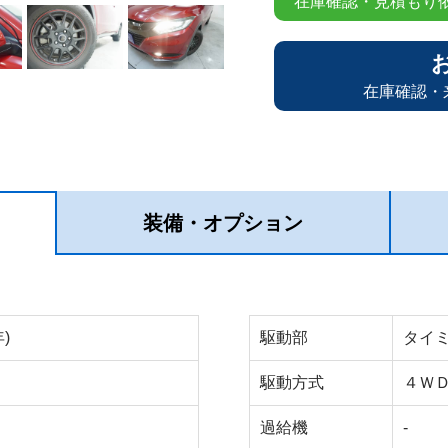
在庫確認・見積もり
在庫確認・
装備・オプション
)
駆動部
タイ
駆動方式
４Ｗ
過給機
-