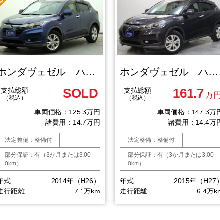
ホンダヴェゼル ハイブリッドＸ
ホンダヴェゼル ハイブリッドＸ
SOLD
161.7
支払総額
支払総額
万
（税込）
（税込）
車両価格：125.3万円
車両価格：147.3万
諸費用：14.7万円
諸費用：14.4万
法定整備：整備付
法定整備：整備付
部分保証：有（3か月または3,00
部分保証：有（3か月または3,00
0km）
0km）
年式
2014年（H26）
年式
2015年（H27
走行距離
7.1万km
走行距離
6.4万k