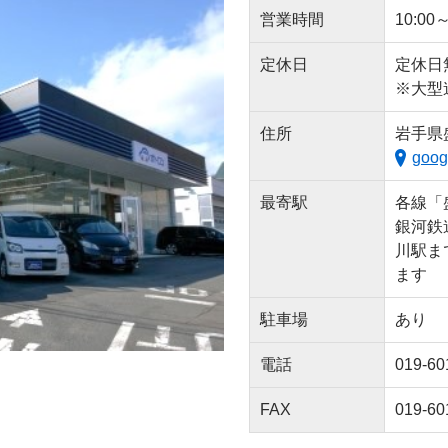
営業時間
10:00～
定休日
定休日
※大型
住所
岩手県盛
goog
最寄駅
各線「
銀河鉄
川駅ま
ます
駐車場
あり
電話
019-60
FAX
019-60