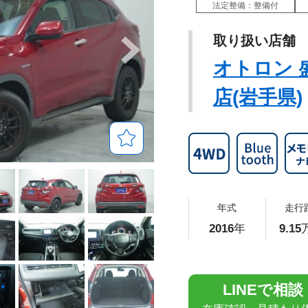
法定整備：整備付
取り扱い店舗
オトロン 
店(岩手県)
年式
走行
2016
年
9.15
LINEで相談