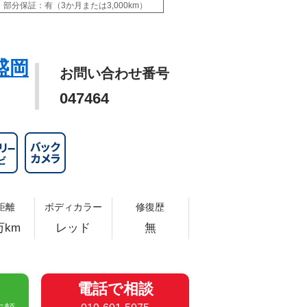
部分保証：有（3か月または3,000km）
盛岡
お問い合わせ番号
047464
距離
ボディカラー
修復歴
万km
レッド
無
電話で相談